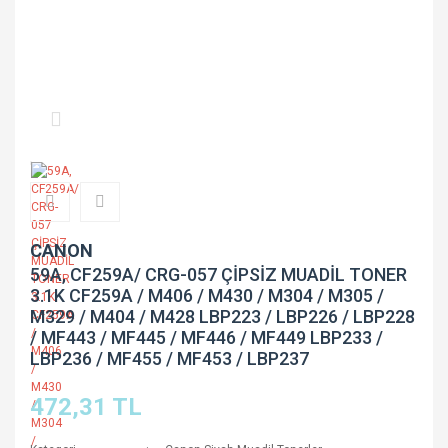
CANON
59A, CF259A/ CRG-057 ÇİPSİZ MUADİL TONER
3.1K CF259A / M406 / M430 / M304 / M305 /
M329 / M404 / M428 LBP223 / LBP226 / LBP228
/ MF443 / MF445 / MF446 / MF449 LBP233 /
LBP236 / MF455 / MF453 / LBP237
472,31 TL