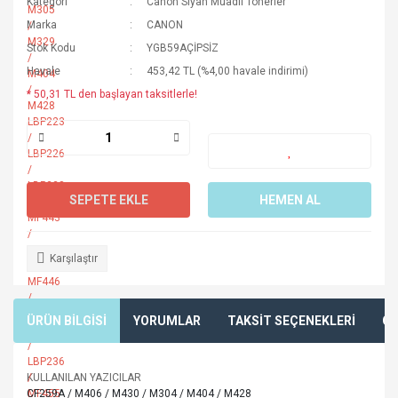
Kategori
Canon Siyah Muadil Tonerler
Marka
CANON
Stok Kodu
YGB59AÇİPSİZ
Havale
453,42 TL (%4,00 havale indirimi)
* 50,31 TL den başlayan taksitlerle!
SEPETE EKLE
HEMEN AL
Karşılaştır
ÜRÜN BİLGİSİ
YORUMLAR
TAKSİT SEÇENEKLERİ
ÖN
KULLANILAN YAZICILAR
CF259A / M406 / M430 / M304 / M404 / M428