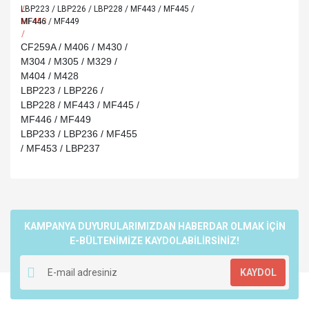
LBP223 / LBP226 / LBP228 / MF443 / MF445 /
MF446 / MF449
CF259A / M406 / M430 /
M304 / M305 / M329 /
M404 / M428
LBP223 / LBP226 /
LBP228 / MF443 / MF445 /
MF446 / MF449
LBP233 / LBP236 / MF455
/ MF453 / LBP237
Bu ürünün fiyat bilgisi, resim, ürün açıklamalarında ve diğer
konularda yetersiz gördüğünüz noktaları öneri formunu
Bu ürüne ilk yorumu siz yapın!
kullanarak tarafımıza iletebilirsiniz.
Görüş ve önerileriniz için teşekkür ederiz.
KAMPANYA DUYURULARIMIZDAN HABERDAR OLMAK İÇİN
Yorum Yaz
E-BÜLTENİMİZE KAYDOLABİLİRSİNİZ!
Ürün resmi kalitesiz, bozuk veya görüntülenemiyor.
Ürün açıklamasında eksik bilgiler bulunuyor.
KAYDOL
Ürün bilgilerinde hatalar bulunuyor.
Ürün fiyatı diğer sitelerden daha pahalı.