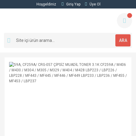
Hoşgeldiniz
Giriş Yap
Üye Ol
ARA