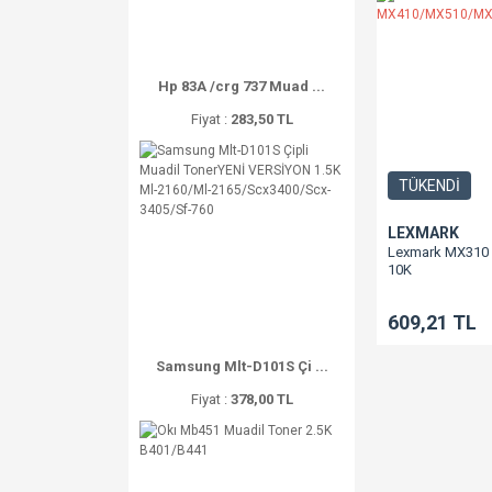
Hp 83A /crg 737 Muad ...
Fiyat :
283,50 TL
TÜKENDİ
LEXMARK
Lexmark MX310 
10K
MX410/MX510/
609,21 TL
Samsung Mlt-D101S Çi ...
Fiyat :
378,00 TL