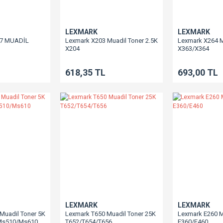
LEXMARK
LEXMARK
7 MUADİL
Lexmark X203 Muadil Toner 2.5K
Lexmark X264 M
X204
X363/X364
618,35 TL
693,00 TL
LEXMARK
LEXMARK
Muadil Toner 5K
Lexmark T650 Muadil Toner 25K
Lexmark E260 M
Ms510/Ms610
T652/T654/T656
E360/E460