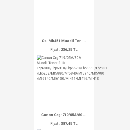
Okı Mb451 Muadil Ton ...
Fiyat :
236,25 TL
Canon Crg-719/05A/80 ...
Fiyat :
387,45 TL