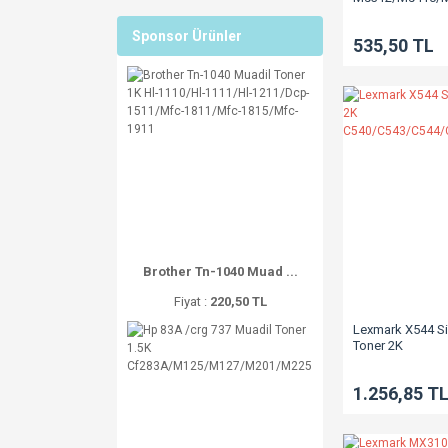
Sponsor Ürünler
535,50 TL
Brother Tn-1040 Muad ...
Fiyat :
220,50 TL
Lexmark X544 Si
Toner 2K
C540/C543/C54
1.256,85 T