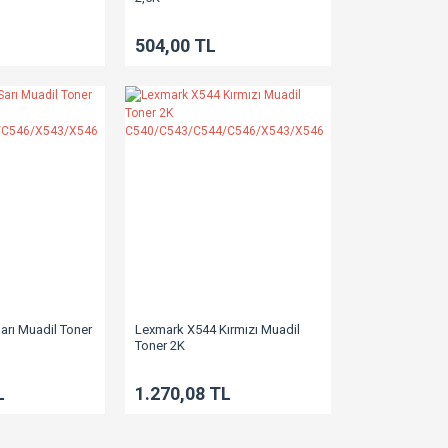
Mx417/Mx517/Mx617/Ms317/Ms417/Ms517/Ms617
504,00 TL
arı Muadil Toner
Lexmark X544 Kırmızı Muadil
Toner 2K
4/C546/X543/X546
C540/C543/C544/C546/X543/X546
L
1.270,08 TL