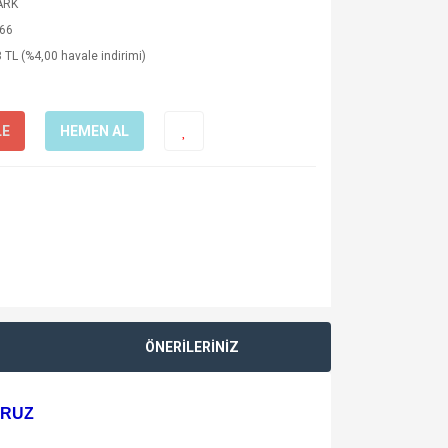
ARK
66
 TL (%4,00 havale indirimi)
LE
HEMEN AL
ÖNERİLERİNİZ
ORUZ