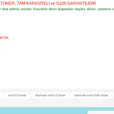
R TONER, TAM KAPASİTELİ ve %100 GARANTİLİDİR
an ithal edilmiş üründür. Kesinlikle demo (kapasitesi düşük), dolum, yenileme 
PTİR.
.
e diğer konularda yetersiz gördüğünüz noktaları öneri formunu kullanarak tarafımı
ms310 toner
lexmark ms610 toner
lexmark ms610dn toner
Bu ürüne ilk yorumu siz yapın!
r.
Yorum Yaz