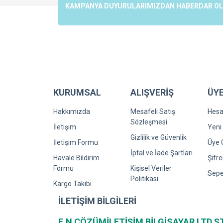
Ürün açıklamasında eksik bilgiler bulunuyor.
KAMPANYA DUYURULARIMIZDAN HABERDAR OLMA
Ürün bilgilerinde hatalar bulunuyor.
Ürün fiyatı diğer sitelerden daha pahalı.
Bu ürüne benzer farklı alternatifler olmalı.
KURUMSAL
ALIŞVERİŞ
ÜYE
Hakkımızda
Mesafeli Satış
Hes
Sözleşmesi
İletişim
Yeni 
Gizlilik ve Güvenlik
İletişim Formu
Üye G
İptal ve İade Şartları
Havale Bildirim
Şifr
Formu
Kişisel Veriler
Sepe
Politikası
Kargo Takibi
İLETİŞİM BİLGİLERİ
E.N ÇÖZÜMİLETİŞİM BİLGİSAYAR LTD.Ş