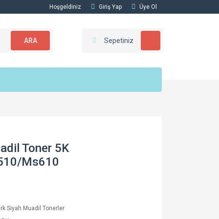
Hoşgeldiniz
Giriş Yap
Üye Ol
ARA
Sepetiniz
dil Toner 5K
510/Ms610
k Siyah Muadil Tonerler