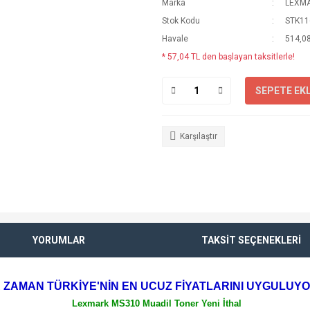
Marka
LEXM
Stok Kodu
STK11
Havale
514,08
* 57,04 TL den başlayan taksitlerle!
SEPETE EK
Karşılaştır
YORUMLAR
TAKSİT SEÇENEKLERİ
 ZAMAN TÜRKİYE'NİN EN UCUZ FİYATLARINI UYGULUY
Lexmark MS310 Muadil Toner Yeni İthal