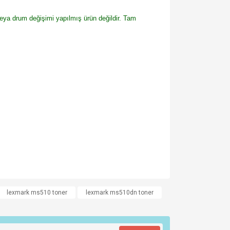
veya drum değişimi yapılmış ürün değildir. Tam
za iletebilirsiniz.
lexmark ms510 toner
lexmark ms510dn toner