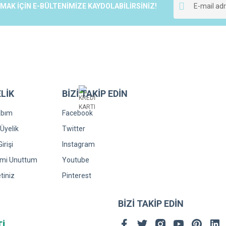
K İÇİN E-BÜLTENİMİZE KAYDOLABİLİRSİNİZ!
LİK
BİZİ TAKİP EDİN
Gönder
abım
Facebook
Üyelik
Twitter
irişi
Instagram
emi Unuttum
Youtube
tiniz
Pinterest
BİZİ TAKİP EDİN
Tİ