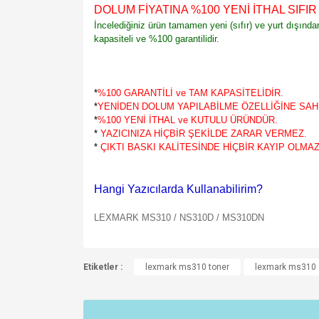
DOLUM FİYATINA %100 YENİ İTHAL SIFI
İncelediğiniz ürün tamamen yeni (sıfır) ve yurt dışınd
kapasiteli ve %100 garantilidir.
*
%100 GARANTİLİ ve TAM KAPASİTELİDİR.
*
YENİDEN DOLUM YAPILABİLME ÖZELLİĞİNE SAHİ
*
%100 YENİ İTHAL ve KUTULU ÜRÜNDÜR.
*
YAZICINIZA HİÇBİR ŞEKİLDE ZARAR VERMEZ.
*
ÇIKTI BASKI KALİTESİNDE HİÇBİR KAYIP OLMAZ
Hangi Yazıcılarda Kullanabilirim?
LEXMARK MS310 / NS310D / MS310DN
Bu ürünün fiyat bilgisi, resim, ürün açıklamalarında v
Etiketler :
Görüş ve önerileriniz için teşekkür ederiz.
lexmark ms310 toner
lexmark ms310
Ürün resmi kalitesiz, bozuk veya görüntülenemiyo