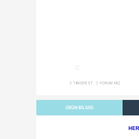
TAVSİYE ET
YORUM YAZ
ÜRÜN BİLGİSİ
HER