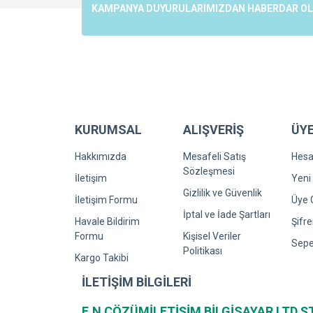
Ürün açıklamasında eksik bilgiler bulunuyor.
KAMPANYA DUYURULARIMIZDAN HABERDAR OLMA
Ürün bilgilerinde hatalar bulunuyor.
Ürün fiyatı diğer sitelerden daha pahalı.
Bu ürüne benzer farklı alternatifler olmalı.
KURUMSAL
ALIŞVERİŞ
ÜYE
Hakkımızda
Mesafeli Satış
Hes
Sözleşmesi
İletişim
Yeni 
Gizlilik ve Güvenlik
İletişim Formu
Üye G
İptal ve İade Şartları
Havale Bildirim
Şifr
Formu
Kişisel Veriler
Sepe
Politikası
Kargo Takibi
İLETİŞİM BİLGİLERİ
E.N ÇÖZÜMİLETİŞİM BİLGİSAYAR LTD.Ş