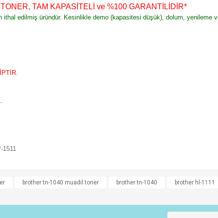
R TONER, TAM KAPASİTELİ ve %100 GARANTİLİDİR
*
an ithal edilmiş üründür. Kesinlikle demo (kapasitesi düşük), dolum, yenileme 
PTİR.
.
P-1511
e diğer konularda yetersiz gördüğünüz noktaları öneri formunu kullanarak tarafımı
er
brother tn-1040 muadil toner
brother tn-1040
brother hl-1111
Bu ürüne ilk yorumu siz yapın!
r.
Yorum Yaz