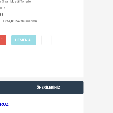
r Siyah Muadil Tonerler
HER
88
 TL (%4,00 havale indirimi)
LE
HEMEN AL
ÖNERİLERİNİZ
ORUZ