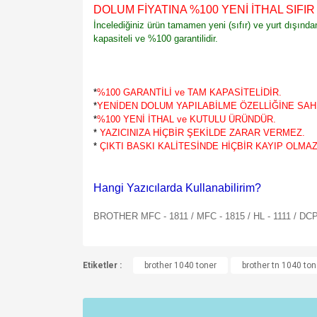
DOLUM FİYATINA %100 YENİ İTHAL SIFI
İncelediğiniz ürün tamamen yeni (sıfır) ve yurt dışınd
kapasiteli ve %100 garantilidir.
*
%100 GARANTİLİ ve TAM KAPASİTELİDİR.
*
YENİDEN DOLUM YAPILABİLME ÖZELLİĞİNE SAHİ
*
%100 YENİ İTHAL ve KUTULU ÜRÜNDÜR.
*
YAZICINIZA HİÇBİR ŞEKİLDE ZARAR VERMEZ.
*
ÇIKTI BASKI KALİTESİNDE HİÇBİR KAYIP OLMAZ
Hangi Yazıcılarda Kullanabilirim?
BROTHER MFC - 1811 / MFC - 1815 / HL - 1111 / DC
Bu ürünün fiyat bilgisi, resim, ürün açıklamalarında v
Etiketler :
Görüş ve önerileriniz için teşekkür ederiz.
brother 1040 toner
brother tn 1040 ton
Ürün resmi kalitesiz, bozuk veya görüntülenemiyo