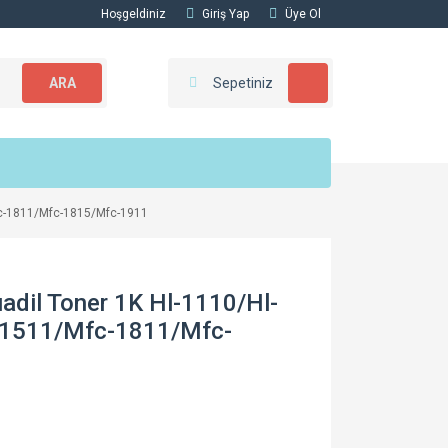
Hoşgeldiniz
Giriş Yap
Üye Ol
ARA
Sepetiniz
fc-1811/Mfc-1815/Mfc-1911
adil Toner 1K Hl-1110/Hl-
-1511/Mfc-1811/Mfc-