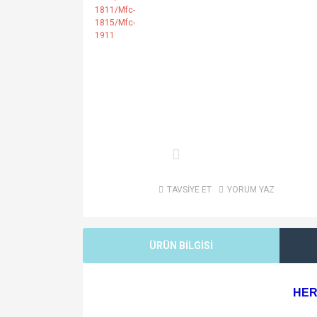
TAVSİYE ET
YORUM YAZ
ÜRÜN BİLGİSİ
HER