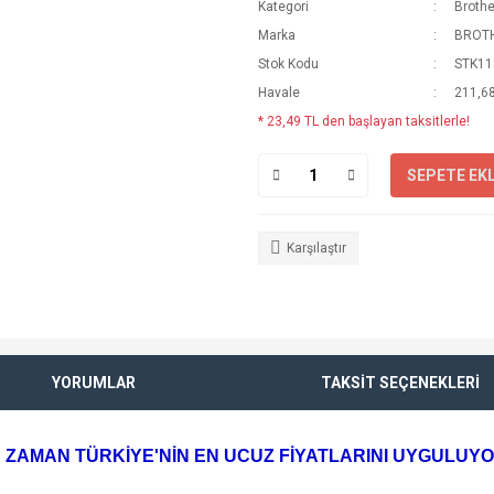
Kategori
Brothe
Marka
BROT
Stok Kodu
STK11
Havale
211,68
* 23,49 TL den başlayan taksitlerle!
SEPETE EK
Karşılaştır
YORUMLAR
TAKSİT SEÇENEKLERİ
 ZAMAN TÜRKİYE'NİN EN UCUZ FİYATLARINI UYGULUY