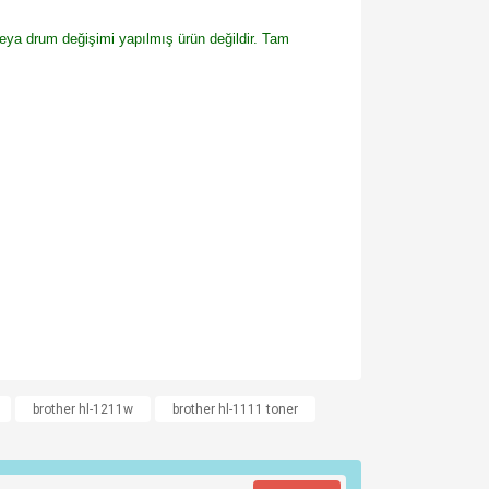
veya drum değişimi yapılmış ürün değildir. Tam
za iletebilirsiniz.
brother hl-1211w
brother hl-1111 toner