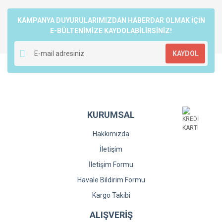
Yorum Yaz
Ürün resmi kalitesiz, bozuk veya görüntülenemiyor.
KAMPANYA DUYURULARIMIZDAN HABERDAR OLMAK İÇİN
Ürün açıklamasında eksik bilgiler bulunuyor.
E-BÜLTENİMİZE KAYDOLABİLİRSİNİZ!
Ürün bilgilerinde hatalar bulunuyor.
KAYDOL
Ürün fiyatı diğer sitelerden daha pahalı.
Bu ürüne benzer farklı alternatifler olmalı.
KURUMSAL
Hakkımızda
Gönder
İletişim
İletişim Formu
Havale Bildirim Formu
Kargo Takibi
ALIŞVERİŞ