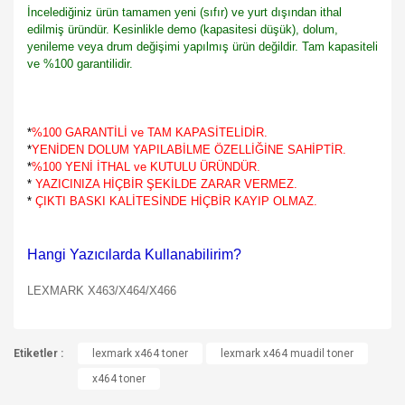
İncelediğiniz ürün tamamen yeni (sıfır) ve yurt dışından ithal
edilmiş üründür. Kesinlikle demo (kapasitesi düşük), dolum,
yenileme veya drum değişimi yapılmış ürün değildir. Tam kapasiteli
ve %100 garantilidir.
*
%100 GARANTİLİ ve TAM KAPASİTELİDİR.
*
YENİDEN DOLUM YAPILABİLME ÖZELLİĞİNE SAHİPTİR.
*
%100 YENİ İTHAL ve KUTULU ÜRÜNDÜR.
*
YAZICINIZA HİÇBİR ŞEKİLDE ZARAR VERMEZ.
*
ÇIKTI BASKI KALİTESİNDE HİÇBİR KAYIP OLMAZ.
Hangi Yazıcılarda Kullanabilirim?
LEXMARK X463/X464/X466
Bu ürünün fiyat bilgisi, resim, ürün açıklamalarında ve diğer
Etiketler :
konularda yetersiz gördüğünüz noktaları öneri formunu
lexmark x464 toner
lexmark x464 muadil toner
Bu ürüne ilk yorumu siz yapın!
kullanarak tarafımıza iletebilirsiniz.
x464 toner
Görüş ve önerileriniz için teşekkür ederiz.