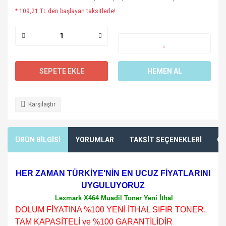
* 109,21 TL den başlayan taksitlerle!
SEPETE EKLE
HEMEN AL
Karşılaştır
ÜRÜN BİLGİSİ
YORUMLAR
TAKSİT SEÇENEKLERİ
ÖN
HER ZAMAN TÜRKİYE'NİN EN UCUZ FİYATLARINI
UYGULUYORUZ
Lexmark X464 Muadil Toner Yeni İthal
DOLUM FİYATINA %100 YENİ İTHAL SIFIR TONER,
TAM KAPASİTELİ ve %100 GARANTİLİDİR