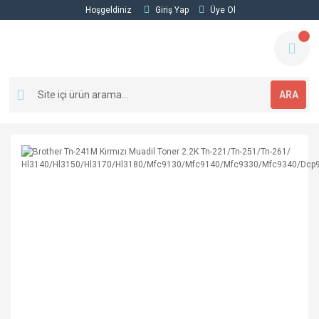
Hoşgeldiniz
Giriş Yap
Üye Ol
ARA