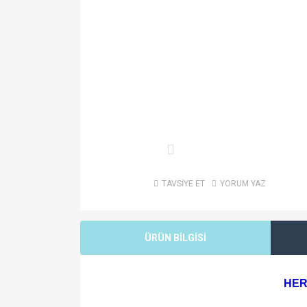
TAVSİYE ET
YORUM YAZ
ÜRÜN BİLGİSİ
HER