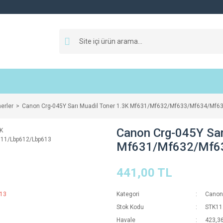
erler
Canon Crg-045Y Sarı Muadil Toner 1.3K Mf631/Mf632/Mf633/Mf634/Mf6
Canon Crg-045Y Sar
Mf631/Mf632/Mf6
441,00 TL
Kategori
Canon 
Stok Kodu
STK11
Havale
423,36