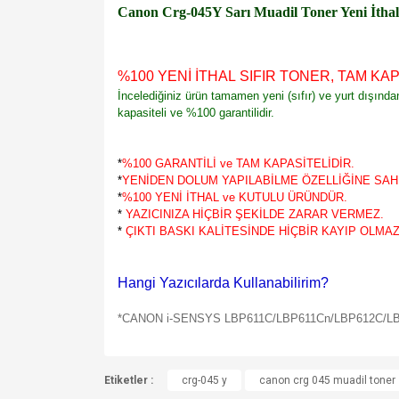
Canon Crg-045Y Sarı Muadil Toner Yeni İtha
%100 YENİ İTHAL SIFIR TONER, TAM KAP
İncelediğiniz ürün tamamen yeni (sıfır) ve yurt dışınd
kapasiteli ve %100 garantilidir.
*
%100 GARANTİLİ ve TAM KAPASİTELİDİR.
*
YENİDEN DOLUM YAPILABİLME ÖZELLİĞİNE SAHİ
*
%100 YENİ İTHAL ve KUTULU ÜRÜNDÜR.
*
YAZICINIZA HİÇBİR ŞEKİLDE ZARAR VERMEZ.
*
ÇIKTI BASKI KALİTESİNDE HİÇBİR KAYIP OLMAZ
Hangi Yazıcılarda Kullanabilirim?
*
CANON i-SENSYS LBP611C/LBP611Cn/LBP612C/L
Bu ürünün fiyat bilgisi, resim, ürün açıklamalarında v
Etiketler :
Görüş ve önerileriniz için teşekkür ederiz.
crg-045 y
canon crg 045 muadil toner