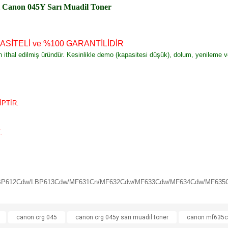
l Canon 045Y Sarı Muadil Toner
ASİTELİ ve %100 GARANTİLİDİR
an ithal edilmiş üründür. Kesinlikle demo (kapasitesi düşük), dolum, yenileme 
PTİR.
.
BP612Cdw/LBP613Cdw/MF631Cn/MF632Cdw/MF633Cdw/MF634Cdw/MF635
e diğer konularda yetersiz gördüğünüz noktaları öneri formunu kullanarak tarafımı
canon crg 045
canon crg 045y sarı muadil toner
canon mf635c
Bu ürüne ilk yorumu siz yapın!