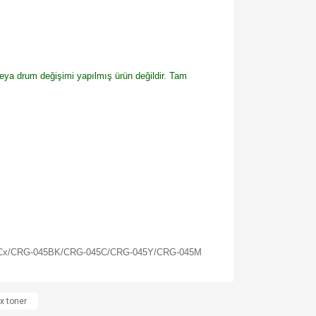
veya drum değişimi yapılmış ürün değildir. Tam
Cx/CRG-045BK/CRG-045C/CRG-045Y/CRG-045M
za iletebilirsiniz.
x toner