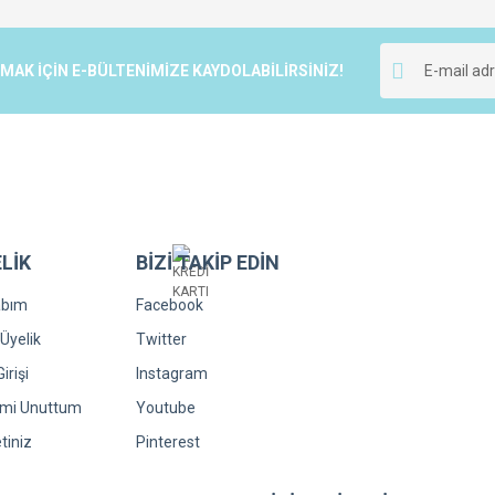
r.
Yorum Yaz
K İÇİN E-BÜLTENİMİZE KAYDOLABİLİRSİNİZ!
LİK
BİZİ TAKİP EDİN
Gönder
abım
Facebook
Üyelik
Twitter
irişi
Instagram
emi Unuttum
Youtube
tiniz
Pinterest