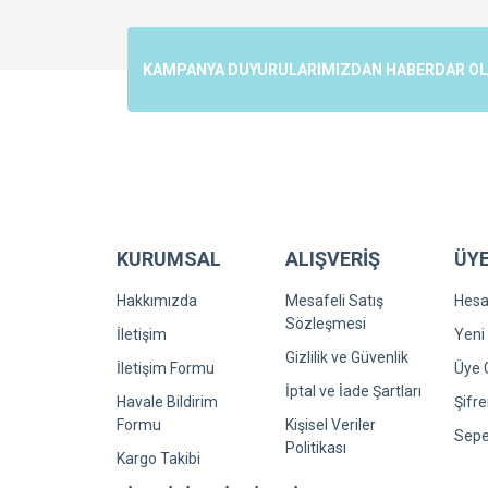
Ürün resmi kalitesiz, bozuk veya görüntülenemiyo
Ürün açıklamasında eksik bilgiler bulunuyor.
KAMPANYA DUYURULARIMIZDAN HABERDAR OLMA
Ürün bilgilerinde hatalar bulunuyor.
Ürün fiyatı diğer sitelerden daha pahalı.
Bu ürüne benzer farklı alternatifler olmalı.
KURUMSAL
ALIŞVERİŞ
ÜYE
Hakkımızda
Mesafeli Satış
Hes
Sözleşmesi
İletişim
Yeni 
Gizlilik ve Güvenlik
İletişim Formu
Üye G
İptal ve İade Şartları
Havale Bildirim
Şifr
Formu
Kişisel Veriler
Sepe
Politikası
Kargo Takibi