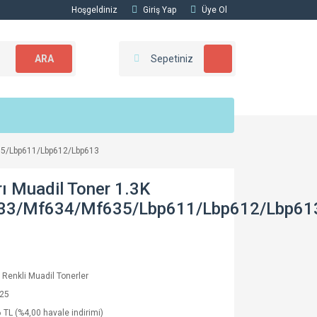
Hoşgeldiniz
Giriş Yap
Üye Ol
ARA
Sepetiniz
35/Lbp611/Lbp612/Lbp613
ı Muadil Toner 1.3K
33/Mf634/Mf635/Lbp611/Lbp612/Lbp61
Renkli Muadil Tonerler
25
 TL (%4,00 havale indirimi)