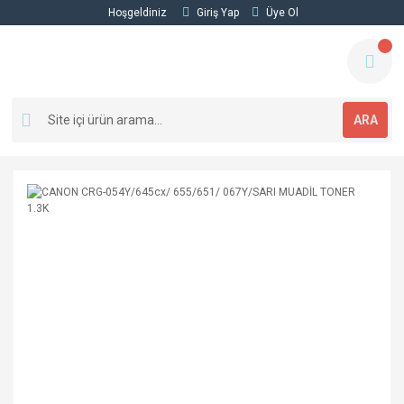
Hoşgeldiniz
Giriş Yap
Üye Ol
ARA