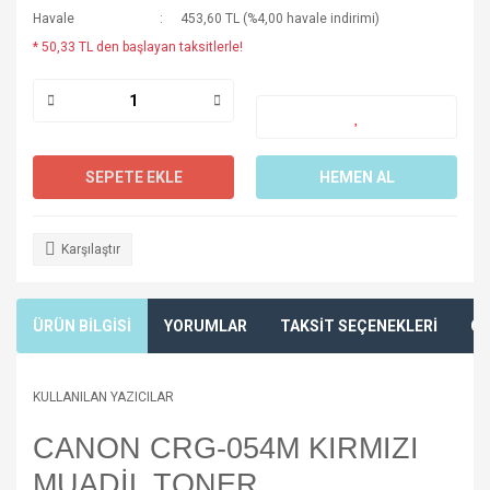
Havale
453,60 TL (%4,00 havale indirimi)
* 50,33 TL den başlayan taksitlerle!
SEPETE EKLE
HEMEN AL
Karşılaştır
ÜRÜN BİLGİSİ
YORUMLAR
TAKSİT SEÇENEKLERİ
ÖN
KULLANILAN YAZICILAR
CANON CRG-054M KIRMIZI
MUADİL TONER