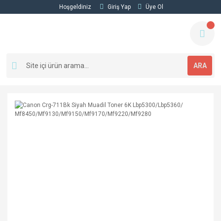
Hoşgeldiniz
Giriş Yap
Üye Ol
ARA