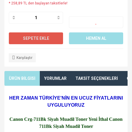
* 258,89 TL den başlayan taksitlerle!
SEPETE EKLE
HEMEN AL
Karşılaştır
ÜRÜN BİLGİSİ
YORUMLAR
TAKSİT SEÇENEKLERİ
ÖN
HER ZAMAN TÜRKİYE'NİN EN UCUZ FİYATLARINI
UYGULUYORUZ
Canon Crg-711Bk Siyah Muadil Toner Yeni İthal Canon
711Bk Siyah Muadil Toner