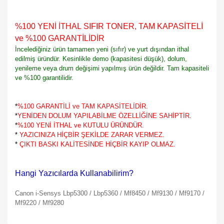
%100 YENİ İTHAL SIFIR TONER, TAM KAPASİTELİ
ve %100 GARANTİLİDİR
İncelediğiniz ürün tamamen yeni (sıfır) ve yurt dışından ithal
edilmiş üründür. Kesinlikle demo (kapasitesi düşük), dolum,
yenileme veya drum değişimi yapılmış ürün değildir. Tam kapasiteli
ve %100 garantilidir.
*
%100 GARANTİLİ ve TAM KAPASİTELİDİR.
*
YENİDEN DOLUM YAPILABİLME ÖZELLİĞİNE SAHİPTİR.
*
%100 YENİ İTHAL ve KUTULU ÜRÜNDÜR.
*
YAZICINIZA HİÇBİR ŞEKİLDE ZARAR VERMEZ.
*
ÇIKTI BASKI KALİTESİNDE HİÇBİR KAYIP OLMAZ.
Hangi Yazıcılarda Kullanabilirim?
Canon i-Sensys Lbp5300 / Lbp5360 / Mf8450 / Mf9130 / Mf9170 /
Mf9220 / Mf9280