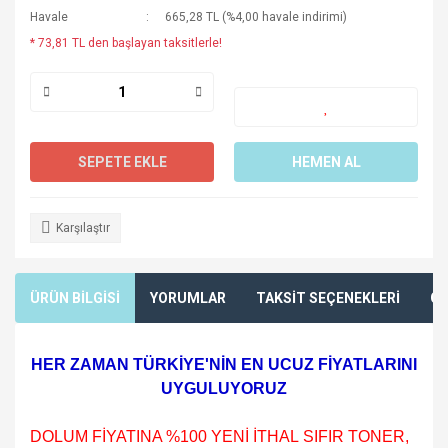
Havale
665,28 TL (%4,00 havale indirimi)
* 73,81 TL den başlayan taksitlerle!
SEPETE EKLE
HEMEN AL
Karşılaştır
ÜRÜN BİLGİSİ
YORUMLAR
TAKSİT SEÇENEKLERİ
ÖN
HER ZAMAN TÜRKİYE'NİN EN UCUZ FİYATLARINI
UYGULUYORUZ
DOLUM FİYATINA %100 YENİ İTHAL SIFIR TONER,