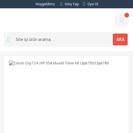
Hoşgeldiniz
Giriş Yap
Üye Ol
ARA