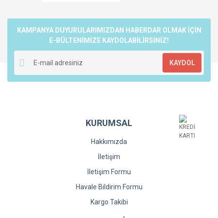
Ürün açıklamasında eksik bilgiler bulunuyor.
Ürün bilgilerinde hatalar bulunuyor.
KAMPANYA DUYURULARIMIZDAN HABERDAR OLMAK İÇİN
Ürün fiyatı diğer sitelerden daha pahalı.
E-BÜLTENİMİZE KAYDOLABİLİRSİNİZ!
Bu ürüne benzer farklı alternatifler olmalı.
KAYDOL
Gönder
KURUMSAL
Hakkımızda
İletişim
İletişim Formu
Havale Bildirim Formu
Kargo Takibi