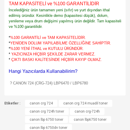
TAM KAPASİTELİ ve %100 GARANTİLİDİR
İncelediğiniz ürün tamamen yeni (sıfır) ve yurt dışından ithal
edilmiş üründür. Kesinlikle demo (kapasitesi düşük), dolum,
yenileme veya drum değişimi yapılmış ürün değildir. Tam kapasiteli
ve %100 garantilidir.
*
%100 GARANTİLİ ve TAM KAPASİTELİDİR.
*
YENİDEN DOLUM YAPILABİLME ÖZELLİĞİNE SAHİPTİR.
*
%100 YENİ İTHAL ve KUTULU ÜRÜNDÜR.
*
YAZICINIZA HİÇBİR ŞEKİLDE ZARAR VERMEZ.
*
ÇIKTI BASKI KALİTESİNDE HİÇBİR KAYIP OLMAZ.
Hangi Yazıcılarda Kullanabilirim?
? CANON 724 (CRG-724) LBP6470 / LBP6780
Bu ürünün fiyat bilgisi, resim, ürün açıklamalarında ve diğer
Etiketler :
konularda yetersiz gördüğünüz noktaları öneri formunu
canon crg 724
canon crg 724 muadil toner
Bu ürüne ilk yorumu siz yapın!
kullanarak tarafımıza iletebilirsiniz.
canon crg 724h toner
canon crg-724h
Görüş ve önerileriniz için teşekkür ederiz.
canon lbp 6750 toner
canon lbp6750 toner
Yorum Yaz
canon lbp 6750dn toner
Ürün resmi kalitesiz, bozuk veya görüntülenemiyor.