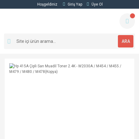
Hoşgeldiniz
Giriş Yap
Üye Ol
ARA