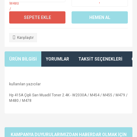
SEPETE EKLE
HEMEN AL
Karşılaştır
ÜRÜN BİLGİSİ
YORUMLAR
TAKSİT SEÇENEKLERİ
ÖN
kullanılan yazıcılar
Hp 415A Çipli Sarı Muadil Toner 2.4K - W2030A / M454 / M455 / M479 /
M480 / M478
Bu ürünün fiyat bilgisi, resim, ürün açıklamalarında ve diğer
konularda yetersiz gördüğünüz noktaları öneri formunu
Bu ürüne ilk yorumu siz yapın!
kullanarak tarafımıza iletebilirsiniz.
Görüş ve önerileriniz için teşekkür ederiz.
KAMPANYA DUYURULARIMIZDAN HABERDAR OLMAK İÇİN