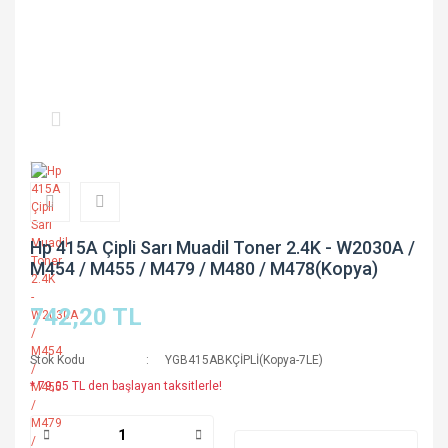
Hp 415A Çipli Sarı Muadil Toner 2.4K - W2030A /
M454 / M455 / M479 / M480 / M478(Kopya)
742,20 TL
Stok Kodu
YGB415ABKÇİPLİ(Kopya-7LE)
* 79,05 TL den başlayan taksitlerle!