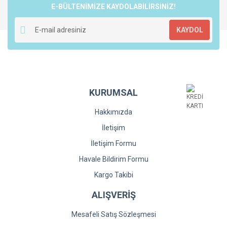
E-BÜLTENİMİZE KAYDOLABİLİRSİNİZ!
Yorum Yaz
Ürün resmi kalitesiz, bozuk veya görüntülenemiyor.
KAYDOL
Ürün açıklamasında eksik bilgiler bulunuyor.
Ürün bilgilerinde hatalar bulunuyor.
Ürün fiyatı diğer sitelerden daha pahalı.
Bu ürüne benzer farklı alternatifler olmalı.
KURUMSAL
Hakkımızda
İletişim
İletişim Formu
Gönder
Havale Bildirim Formu
Kargo Takibi
ALIŞVERİŞ
Mesafeli Satış Sözleşmesi