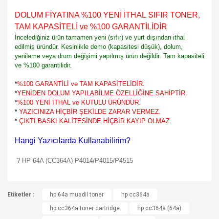
DOLUM FİYATINA %100 YENİ İTHAL SIFIR TONER,
TAM KAPASİTELİ ve %100 GARANTİLİDİR
İncelediğiniz ürün tamamen yeni (sıfır) ve yurt dışından ithal
edilmiş üründür. Kesinlikle demo (kapasitesi düşük), dolum,
yenileme veya drum değişimi yapılmış ürün değildir. Tam kapasiteli
ve %100 garantilidir.
*
%100 GARANTİLİ ve TAM KAPASİTELİDİR.
*
YENİDEN DOLUM YAPILABİLME ÖZELLİĞİNE SAHİPTİR.
*
%100 YENİ İTHAL ve KUTULU ÜRÜNDÜR.
*
YAZICINIZA HİÇBİR ŞEKİLDE ZARAR VERMEZ.
*
ÇIKTI BASKI KALİTESİNDE HİÇBİR KAYIP OLMAZ.
Hangi Yazıcılarda Kullanabilirim?
? HP 64
A (CC364A) P4014/P4015/P4515
Bu ürünün fiyat bilgisi, resim, ürün açıklamalarında ve diğer
Etiketler :
konularda yetersiz gördüğünüz noktaları öneri formunu
hp 64a muadil toner
hp cc364a
Bu ürüne ilk yorumu siz yapın!
kullanarak tarafımıza iletebilirsiniz.
hp cc364a toner cartridge
hp cc364a (64a)
Görüş ve önerileriniz için teşekkür ederiz.