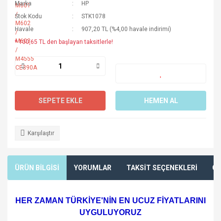
Marka
HP
Stok Kodu
STK1078
Havale
907,20 TL (%4,00 havale indirimi)
* 100,65 TL den başlayan taksitlerle!
SEPETE EKLE
HEMEN AL
Karşılaştır
ÜRÜN BİLGİSİ
YORUMLAR
TAKSİT SEÇENEKLERİ
ÖN
HER ZAMAN TÜRKİYE'NİN EN UCUZ FİYATLARINI
UYGULUYORUZ