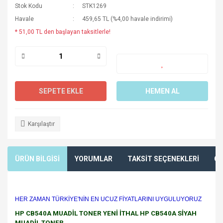
Stok Kodu
STK1269
Havale
459,65 TL (%4,00 havale indirimi)
* 51,00 TL den başlayan taksitlerle!
SEPETE EKLE
HEMEN AL
Karşılaştır
ÜRÜN BİLGİSİ
YORUMLAR
TAKSİT SEÇENEKLERİ
ÖN
HER ZAMAN TÜRKİYE'NİN EN UCUZ FİYATLARINI UYGULUYORUZ
HP CB540A MUADİL TONER YENİ İTHAL HP CB540A SİYAH
MUADİL TONER