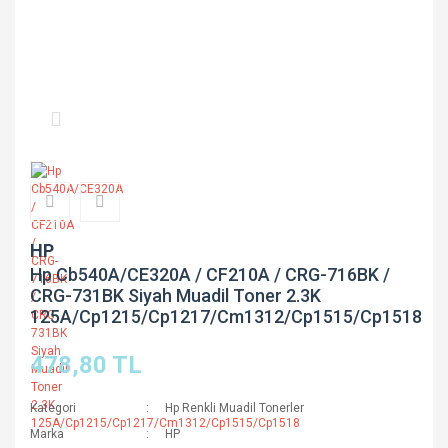
HP
Hp Cb540A/CE320A / CF210A / CRG-716BK /
CRG-731BK Siyah Muadil Toner 2.3K
125A/Cp1215/Cp1217/Cm1312/Cp1515/Cp1518
478,80 TL
Kategori
Hp Renkli Muadil Tonerler
Marka
HP