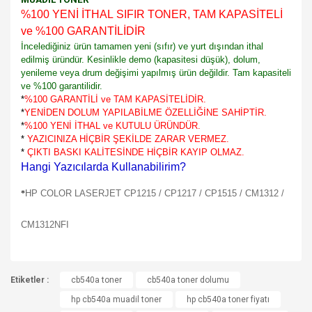
%100 YENİ İTHAL SIFIR TONER, TAM KAPASİTELİ
ve %100 GARANTİLİDİR
İncelediğiniz ürün tamamen yeni (sıfır) ve yurt dışından ithal
edilmiş üründür. Kesinlikle demo (kapasitesi düşük), dolum,
yenileme veya drum değişimi yapılmış ürün değildir. Tam kapasiteli
ve %100 garantilidir.
*
%100 GARANTİLİ ve TAM KAPASİTELİDİR.
*
YENİDEN DOLUM YAPILABİLME ÖZELLİĞİNE SAHİPTİR.
*
%100 YENİ İTHAL ve KUTULU ÜRÜNDÜR.
*
YAZICINIZA HİÇBİR ŞEKİLDE ZARAR VERMEZ.
*
ÇIKTI BASKI KALİTESİNDE HİÇBİR KAYIP OLMAZ.
Hangi Yazıcılarda Kullanabilirim?
HP COLOR LASERJET
CP1215 /
CP1217 / CP1515 / CM1312 /
*
CM1312NFI
Bu ürünün fiyat bilgisi, resim, ürün açıklamalarında ve diğer
Etiketler :
konularda yetersiz gördüğünüz noktaları öneri formunu
cb540a toner
cb540a toner dolumu
Bu ürüne ilk yorumu siz yapın!
kullanarak tarafımıza iletebilirsiniz.
hp cb540a muadil toner
hp cb540a toner fiyatı
Görüş ve önerileriniz için teşekkür ederiz.