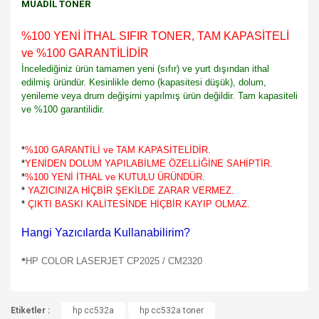
MUADİL TONER
%100 YENİ İTHAL SIFIR TONER, TAM KAPASİTELİ
ve %100 GARANTİLİDİR
İncelediğiniz ürün tamamen yeni (sıfır) ve yurt dışından ithal
edilmiş üründür. Kesinlikle demo (kapasitesi düşük), dolum,
yenileme veya drum değişimi yapılmış ürün değildir. Tam kapasiteli
ve %100 garantilidir.
*
%100 GARANTİLİ ve TAM KAPASİTELİDİR.
*
YENİDEN DOLUM YAPILABİLME ÖZELLİĞİNE SAHİPTİR.
*
%100 YENİ İTHAL ve KUTULU ÜRÜNDÜR.
*
YAZICINIZA HİÇBİR ŞEKİLDE ZARAR VERMEZ.
*
ÇIKTI BASKI KALİTESİNDE HİÇBİR KAYIP OLMAZ.
Hangi Yazıcılarda Kullanabilirim?
HP COLOR LASERJET CP2025 / CM2320
*
Bu ürünün fiyat bilgisi, resim, ürün açıklamalarında ve diğer
Etiketler :
konularda yetersiz gördüğünüz noktaları öneri formunu
hp cc532a
hp cc532a toner
Bu ürüne ilk yorumu siz yapın!