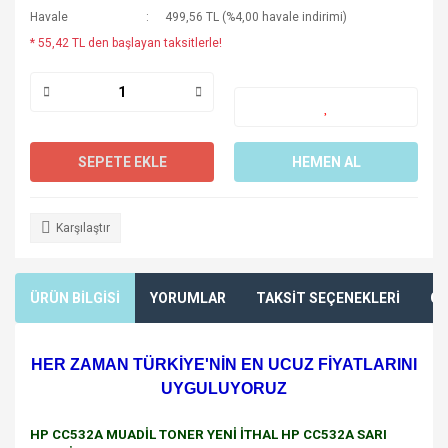
Havale
499,56 TL (%4,00 havale indirimi)
* 55,42 TL den başlayan taksitlerle!
SEPETE EKLE
HEMEN AL
Karşılaştır
ÜRÜN BİLGİSİ
YORUMLAR
TAKSİT SEÇENEKLERİ
ÖN
HER ZAMAN TÜRKİYE'NİN EN UCUZ FİYATLARINI
UYGULUYORUZ
HP CC532A MUADİL TONER YENİ İTHAL HP CC532A SARI