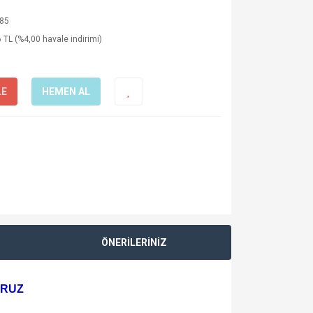
85
 TL (%4,00 havale indirimi)
LE
HEMEN AL
ÖNERİLERİNİZ
ORUZ