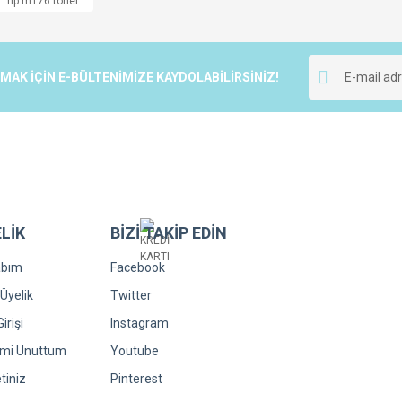
hp m176 toner
r.
Yorum Yaz
K İÇİN E-BÜLTENİMİZE KAYDOLABİLİRSİNİZ!
LİK
BİZİ TAKİP EDİN
Gönder
abım
Facebook
Üyelik
Twitter
irişi
Instagram
emi Unuttum
Youtube
tiniz
Pinterest