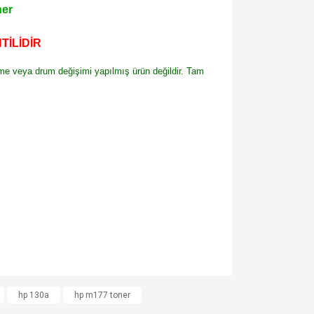
ner
TİLİDİR
leme veya drum değişimi yapılmış ürün değildir. Tam
za iletebilirsiniz.
hp 130a
hp m177 toner