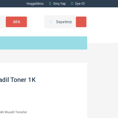
Hoşgeldiniz
Giriş Yap
Üye Ol
ARA
Sepetiniz
dil Toner 1K
kli Muadil Tonerler