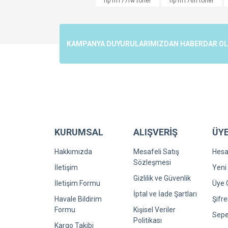
hp m177fw toner
hp m176n toner
Ürün resmi kalitesiz, bozuk veya görüntülenemiyo
Ürün açıklamasında eksik bilgiler bulunuyor.
Ürün bilgilerinde hatalar bulunuyor.
KAMPANYA DUYURULARIMIZDAN HABERDAR OLMA
Ürün fiyatı diğer sitelerden daha pahalı.
Bu ürüne benzer farklı alternatifler olmalı.
KURUMSAL
ALIŞVERİŞ
ÜYE
Hakkımızda
Mesafeli Satış
Hes
Sözleşmesi
İletişim
Yeni 
Gizlilik ve Güvenlik
İletişim Formu
Üye G
İptal ve İade Şartları
Havale Bildirim
Şifr
Formu
Kişisel Veriler
Sepe
Politikası
Kargo Takibi