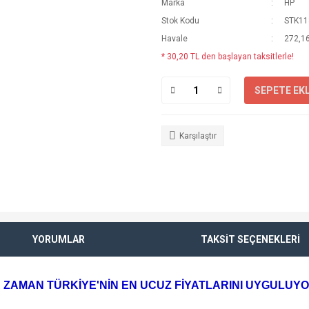
Marka
HP
Stok Kodu
STK11
Havale
272,16
* 30,20 TL den başlayan taksitlerle!
SEPETE EK
Karşılaştır
YORUMLAR
TAKSİT SEÇENEKLERİ
 ZAMAN TÜRKİYE'NİN EN UCUZ FİYATLARINI UYGULUY