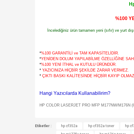
Hp
%100 YE
İncelediğiniz ürün tamamen yeni (sıfır) ve yurt dı
*
%100 GARANTİLİ ve TAM KAPASİTELİDİR.
*
YENİDEN DOLUM YAPILABİLME ÖZELLİĞİNE SAHİ
*
%100 YENİ İTHAL ve KUTULU ÜRÜNDÜR.
*
YAZICINIZA HİÇBİR ŞEKİLDE ZARAR VERMEZ.
*
ÇIKTI BASKI KALİTESİNDE HİÇBİR KAYIP OLMAZ
Hangi Yazıcılarda Kullanabilirim?
HP COLOR LASERJET PRO MFP M177NW/M176N (CF3
Bu ürünün fiyat bilgisi, resim, ürün açıklamalarında v
Etiketler :
Görüş ve önerileriniz için teşekkür ederiz.
hp cf352a
hp cf352a toner
hp c