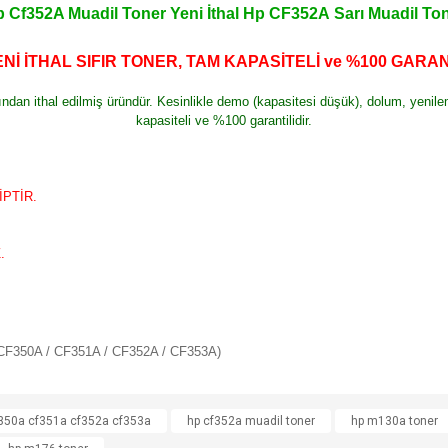
 Cf352A Muadil Toner Yeni İthal Hp CF352A Sarı Muadil To
Nİ İTHAL SIFIR TONER, TAM KAPASİTELİ ve %100 GARAN
şından ithal edilmiş üründür. Kesinlikle demo (kapasitesi düşük), dolum, yeni
kapasiteli ve %100 garantilidir.
PTİR.
.
50A / CF351A / CF352A / CF353A)
e diğer konularda yetersiz gördüğünüz noktaları öneri formunu kullanarak tarafımı
f350a cf351a cf352a cf353a
hp cf352a muadil toner
hp m130a toner
Bu ürüne ilk yorumu siz yapın!