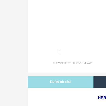
TAVSİYE ET
YORUM YAZ
ÜRÜN BİLGİSİ
HER