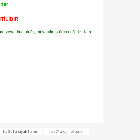
oner
TİLİDİR
leme veya drum değişimi yapılmış ürün değildir. Tam
za iletebilirsiniz.
hp 201a siyah toner
hp 201a orjinal toner