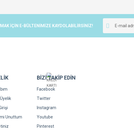
r.
Yorum Yaz
K İÇİN E-BÜLTENİMİZE KAYDOLABİLİRSİNİZ!
LİK
BİZİ TAKİP EDİN
Gönder
abım
Facebook
Üyelik
Twitter
irişi
Instagram
emi Unuttum
Youtube
tiniz
Pinterest