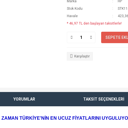
Marka
HP
Stok Kodu
STK11
Havale
423,36
* 46,97 TL den başlayan taksitlerle!
SEPETE EK
Karşılaştır
YORUMLAR
TAKSİT SEÇENEKLERİ
 ZAMAN TÜRKİYE'NİN EN UCUZ FİYATLARINI UYGULUY