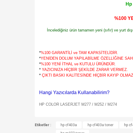
Hp 
%100 YE
İncelediğiniz ürün tamamen yeni (sıfır) ve yurt dı
*
%100 GARANTİLİ ve TAM KAPASİTELİDİR.
*
YENİDEN DOLUM YAPILABİLME ÖZELLİĞİNE SAHİ
*
%100 YENİ İTHAL ve KUTULU ÜRÜNDÜR.
*
YAZICINIZA HİÇBİR ŞEKİLDE ZARAR VERMEZ.
*
ÇIKTI BASKI KALİTESİNDE HİÇBİR KAYIP OLMAZ
Hangi Yazıcılarda Kullanabilirim?
HP COLOR LASERJET
M277 / M252 / M274
Bu ürünün fiyat bilgisi, resim, ürün açıklamalarında v
Etiketler :
Görüş ve önerileriniz için teşekkür ederiz.
hp cf403a
hp cf403a toner
hp cf