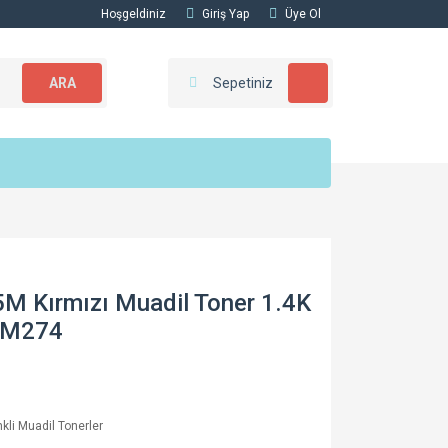
Hoşgeldiniz
Giriş Yap
Üye Ol
ARA
Sepetiniz
M Kırmızı Muadil Toner 1.4K
/M274
kli Muadil Tonerler