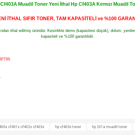
Cf403A Muadil Toner Yeni İthal Hp Cf403A Kırmızı Muadil T
Nİ İTHAL SIFIR TONER, TAM KAPASİTELİ ve %100 GARAN
şından ithal edilmiş üründür. Kesinlikle demo (kapasitesi düşük), dolum, yeni
kapasiteli ve %100 garantilidir.
PTİR.
.
e diğer konularda yetersiz gördüğünüz noktaları öneri formunu kullanarak tarafımı
400x cf401x cf402x cf403x
hp cf403x toner
hp 201a muadil toner
Bu ürüne ilk yorumu siz yapın!