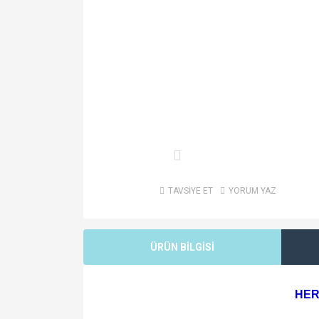
TAVSİYE ET
YORUM YAZ
ÜRÜN BİLGİSİ
HER