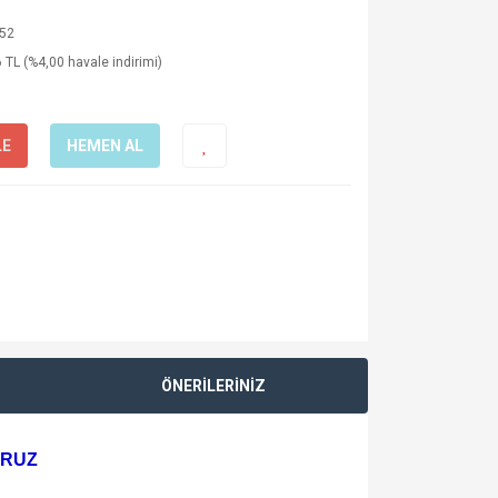
52
 TL (%4,00 havale indirimi)
LE
HEMEN AL
ÖNERİLERİNİZ
ORUZ