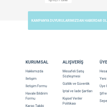
hp m277 toner
Ürün resmi kalitesiz, bozuk veya görüntülenemiyo
Ürün açıklamasında eksik bilgiler bulunuyor.
Ürün bilgilerinde hatalar bulunuyor.
KAMPANYA DUYURULARIMIZDAN HABERDAR OLMA
Ürün fiyatı diğer sitelerden daha pahalı.
Bu ürüne benzer farklı alternatifler olmalı.
KURUMSAL
ALIŞVERİŞ
ÜYE
Hakkımızda
Mesafeli Satış
Hes
Sözleşmesi
İletişim
Yeni 
Gizlilik ve Güvenlik
İletişim Formu
Üye G
İptal ve İade Şartları
Havale Bildirim
Şifr
Formu
Kişisel Veriler
Sepe
Politikası
Kargo Takibi