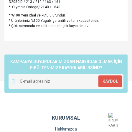
D2050ID / 213 / 210 / 163 / 161
* Olympia Omega/ 2140 / 1640
* %100 Yeni ithal ve kutulu üründür.
* Ürünlerimiz %100 Yugubi garantili ve tam kapasitelidir.
* Çıktı sayısında ve kalitesinde hiçbir kayıp olmaz.
Bu ürünün fiyat bilgisi, resim, ürün açıklamalarında ve diğer
konularda yetersiz gördüğünüz noktaları öneri formunu
Bu ürüne ilk yorumu siz yapın!
kullanarak tarafımıza iletebilirsiniz.
Görüş ve önerileriniz için teşekkür ederiz.
KAMPANYA DUYURULARIMIZDAN HABERDAR OLMAK İÇİN
E-BÜLTENİMİZE KAYDOLABİLİRSİNİZ!
Yorum Yaz
Ürün resmi kalitesiz, bozuk veya görüntülenemiyor.
KAYDOL
Ürün açıklamasında eksik bilgiler bulunuyor.
Ürün bilgilerinde hatalar bulunuyor.
Ürün fiyatı diğer sitelerden daha pahalı.
Bu ürüne benzer farklı alternatifler olmalı.
KURUMSAL
Hakkımızda