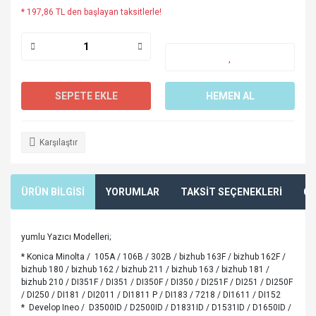
* 197,86 TL den başlayan taksitlerle!
SEPETE EKLE
HEMEN AL
Karşılaştır
ÜRÜN BİLGİSİ
YORUMLAR
TAKSİT SEÇENEKLERİ
ÖN
yumlu Yazıcı Modelleri;
* Konica Minolta / 105A / 106B / 302B / bizhub 163F / bizhub 162F /
bizhub 180 / bizhub 162 / bizhub 211 / bizhub 163 / bizhub 181 /
bizhub 210 / DI351F / DI351 / DI350F / DI350 / DI251F / DI251 / DI250F
/ DI250 / DI181 / DI2011 / DI1811 P / DI183 / 7218 / DI1611 / DI152
* Develop Ineo / D3500ID / D2500ID / D1831ID / D1531ID / D1650ID /