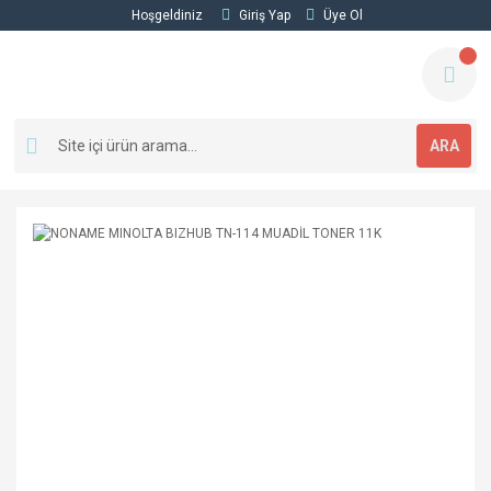
Hoşgeldiniz
Giriş Yap
Üye Ol
ARA