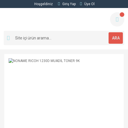
Hoşgeldiniz
Giriş Yap
Üye Ol
ARA