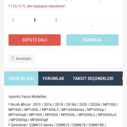
* 115,15 TL den başlayan taksitlerle!
SEPETE EKLE
HEMEN AL
Karşılaştır
ÜRÜN BİLGİSİ
YORUMLAR
TAKSİT SEÇENEKLERİ
ÖN
Uyumlu Yazıcı Modelleri;
* Ricoh Aficio/ 2015 / 2016 / 2018 / 2018d / 2020 / 2020d / MP1500 /
MP1600 / MP1600L / MP1600L2 / MP1600Series / MP1600sp /
MP1600spf / MP1900 / MP2000 / MP2000L / MP2000Ln / MP2000Ln2
/ MP2000sp / MP2000spf
* Gestetner/ DSM610 Series / DSM615 / DSM618 / DSM618D /