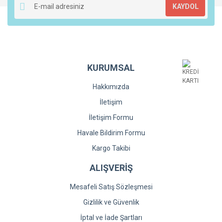
KAYDOL
Ürün açıklamasında eksik bilgiler bulunuyor.
Ürün bilgilerinde hatalar bulunuyor.
Ürün fiyatı diğer sitelerden daha pahalı.
Bu ürüne benzer farklı alternatifler olmalı.
KURUMSAL
Hakkımızda
İletişim
İletişim Formu
Gönder
Havale Bildirim Formu
Kargo Takibi
ALIŞVERİŞ
Mesafeli Satış Sözleşmesi
Gizlilik ve Güvenlik
İptal ve İade Şartları