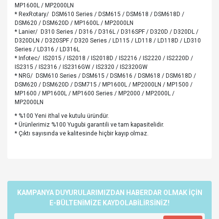
MP1600L / MP2000LN
* RexRotary/ DSM610 Series / DSM615 / DSM618 / DSM618D /
DSM620 / DSM620D / MP1600L / MP2000LN
* Lanier/ D310 Series / D316 / D316L / D316SPF / D320D / D320DL /
D320DLN / D320SPF / D320 Series / LD115 / LD118 / LD118D / LD310
Series / LD316 / LD316L
* Infotec/ IS2015 / IS2018 / IS2018D / IS2216 / IS2220 / IS2220D /
IS2315 / IS2316 / IS2316GW / IS2320 / IS2320GW
* NRG/ DSM610 Series / DSM615 / DSM616 / DSM618 / DSM618D /
DSM620 / DSM620D / DSM715 / MP1600L / MP2000LN / MP1500 /
MP1600 / MP1600L / MP1600 Series / MP2000 / MP2000L /
MP2000LN
* %100 Yeni ithal ve kutulu üründür.
* Ürünlerimiz %100 Yugubi garantili ve tam kapasitelidir.
* Çıktı sayısında ve kalitesinde hiçbir kayıp olmaz.
Bu ürünün fiyat bilgisi, resim, ürün açıklamalarında ve diğer
konularda yetersiz gördüğünüz noktaları öneri formunu
Bu ürüne ilk yorumu siz yapın!
kullanarak tarafımıza iletebilirsiniz.
Görüş ve önerileriniz için teşekkür ederiz.
KAMPANYA DUYURULARIMIZDAN HABERDAR OLMAK İÇİN
E-BÜLTENİMİZE KAYDOLABİLİRSİNİZ!
Yorum Yaz
Ürün resmi kalitesiz, bozuk veya görüntülenemiyor.