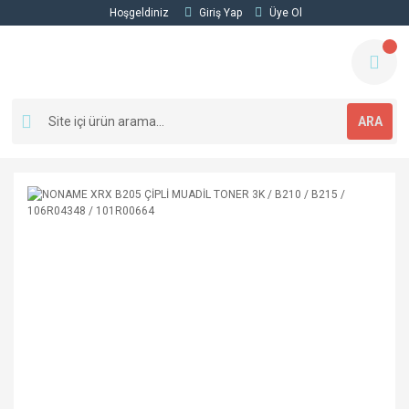
Hoşgeldiniz
Giriş Yap
Üye Ol
ARA