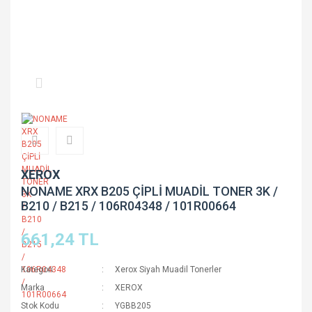
XEROX
NONAME XRX B205 ÇİPLİ MUADİL TONER 3K /
B210 / B215 / 106R04348 / 101R00664
661,24 TL
Kategori
Xerox Siyah Muadil Tonerler
Marka
XEROX
Stok Kodu
YGBB205