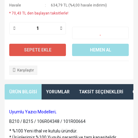
Havale
634,79 TL (%4,00 havale indirimi)
* 70,43 TL den başlayan taksitlerle!
SEPETE EKLE
HEMEN AL
Karşılaştır
ÜRÜN BİLGİSİ
YORUMLAR
TAKSİT SEÇENEKLERİ
ÖN
Uyumlu Yazıcı Modelleri;
B210 / B215 / 106R04348 / 101R00664
* %100 Yeni ithal ve kutulu üründür.
* Ürünlerimiz %100 Yugubi garantili ve tam kapasitelidir.