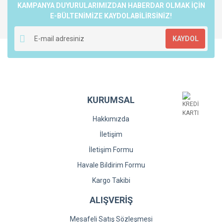
Ürün resmi kalitesiz, bozuk veya görüntülenemiyor.
KAMPANYA DUYURULARIMIZDAN HABERDAR OLMAK İÇİN
Ürün açıklamasında eksik bilgiler bulunuyor.
E-BÜLTENİMİZE KAYDOLABİLİRSİNİZ!
Ürün bilgilerinde hatalar bulunuyor.
KAYDOL
Ürün fiyatı diğer sitelerden daha pahalı.
Bu ürüne benzer farklı alternatifler olmalı.
KURUMSAL
Hakkımızda
Gönder
İletişim
İletişim Formu
Havale Bildirim Formu
Kargo Takibi
ALIŞVERİŞ
Mesafeli Satış Sözleşmesi