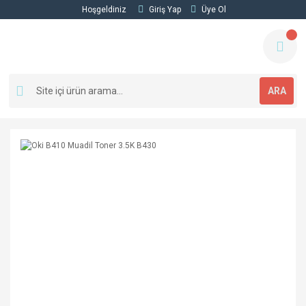
Hoşgeldiniz
Giriş Yap
Üye Ol
ARA