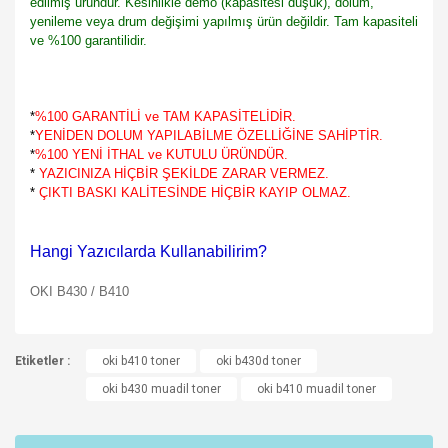
edilmiş üründür. Kesinlikle demo (kapasitesi düşük), dolum,
yenileme veya drum değişimi yapılmış ürün değildir. Tam kapasiteli
ve %100 garantilidir.
*
%100 GARANTİLİ ve TAM KAPASİTELİDİR.
*
YENİDEN DOLUM YAPILABİLME ÖZELLİĞİNE SAHİPTİR.
*
%100 YENİ İTHAL ve KUTULU ÜRÜNDÜR.
*
YAZICINIZA HİÇBİR ŞEKİLDE ZARAR VERMEZ.
*
ÇIKTI BASKI KALİTESİNDE HİÇBİR KAYIP OLMAZ.
Hangi Yazıcılarda Kullanabilirim?
OKI B430 / B410
Bu ürünün fiyat bilgisi, resim, ürün açıklamalarında ve diğer
Etiketler :
konularda yetersiz gördüğünüz noktaları öneri formunu
oki b410 toner
oki b430d toner
Bu ürüne ilk yorumu siz yapın!
kullanarak tarafımıza iletebilirsiniz.
oki b430 muadil toner
oki b410 muadil toner
Görüş ve önerileriniz için teşekkür ederiz.
Yorum Yaz