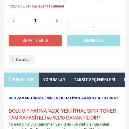
* 25,16 TL den başlayan taksitlerle!
SEPETE EKLE
HEMEN AL
Karşılaştır
ÜRÜN BİLGİSİ
YORUMLAR
TAKSİT SEÇENEKLERİ
ÖN
HER ZAMAN TÜRKİYE'NİN EN UCUZ FİYATLARINI UYGULUYORUZ
DOLUM FİYATINA %100 YENİ İTHAL SIFIR TONER,
TAM KAPASİTELİ ve %100 GARANTİLİDİR
*
İncelediğiniz ürün tamamen yeni (sıfır) ve yurt dışından ithal