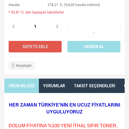
Havale
278,21 TL (%4,00 havale indirimi)
* 30,87 TL den başlayan taksitlerle!
SEPETE EKLE
HEMEN AL
Karşılaştır
ÜRÜN BİLGİSİ
YORUMLAR
TAKSİT SEÇENEKLERİ
ÖN
HER ZAMAN TÜRKİYE'NİN EN UCUZ FİYATLARINI
UYGULUYORUZ
DOLUM FİYATINA %100 YENİ İTHAL SIFIR TONER,