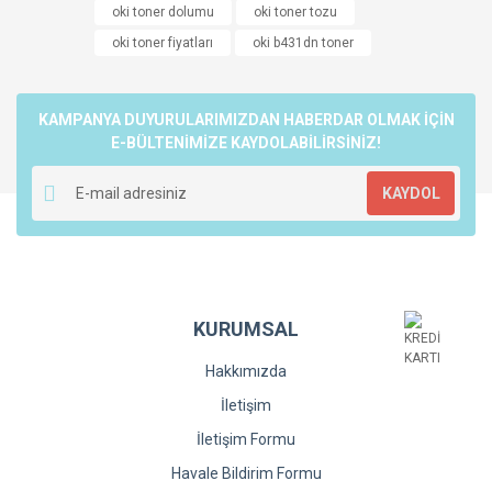
kullanarak tarafımıza iletebilirsiniz.
oki toner dolumu
oki toner tozu
Görüş ve önerileriniz için teşekkür ederiz.
oki toner fiyatları
oki b431dn toner
Yorum Yaz
Ürün resmi kalitesiz, bozuk veya görüntülenemiyor.
Ürün açıklamasında eksik bilgiler bulunuyor.
KAMPANYA DUYURULARIMIZDAN HABERDAR OLMAK İÇİN
Ürün bilgilerinde hatalar bulunuyor.
E-BÜLTENİMİZE KAYDOLABİLİRSİNİZ!
Ürün fiyatı diğer sitelerden daha pahalı.
KAYDOL
Bu ürüne benzer farklı alternatifler olmalı.
KURUMSAL
Gönder
Hakkımızda
İletişim
İletişim Formu
Havale Bildirim Formu