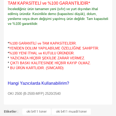
TAM KAPASİTELİ ve %100 GARANTİLİDİR
*
İncelediğiniz ürün tamamen yeni (sıfır) ve yurt dışından ithal
edilmiş üründür. Kesinlikle demo (kapasitesi düşük), dolum,
yenileme veya drum değişimi yapılmış ürün değildir. Tam kapasiteli
ve %100 garantilidir.
*
%100 GARANTİLİ ve TAM KAPASİTELİDİR.
*
YENİDEN DOLUM YAPILABİLME ÖZELLİĞİNE SAHİPTİR.
*
%100 YENİ İTHAL ve KUTULU ÜRÜNDÜR.
*
YAZICINIZA HİÇBİR ŞEKİLDE ZARAR VERMEZ.
*
ÇIKTI BASKI KALİTESİNDE HİÇBİR KAYIP OLMAZ.
*
BU ÜRÜN KARTLIDIR. (SİMCARD)
Hangi Yazıcılarda Kullanabilirim?
OKI 2500 (B-2500-MFP) 2520/2540
Bu ürünün fiyat bilgisi, resim, ürün açıklamalarında ve diğer
Etiketler :
konularda yetersiz gördüğünüz noktaları öneri formunu
oki b411 toner
oki b411 muadil toner
Bu ürüne ilk yorumu siz yapın!