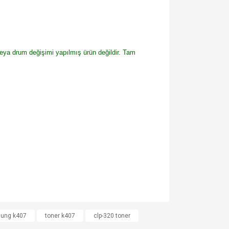
veya drum değişimi yapılmış ürün değildir. Tam
za iletebilirsiniz.
sung k407
toner k407
clp-320 toner