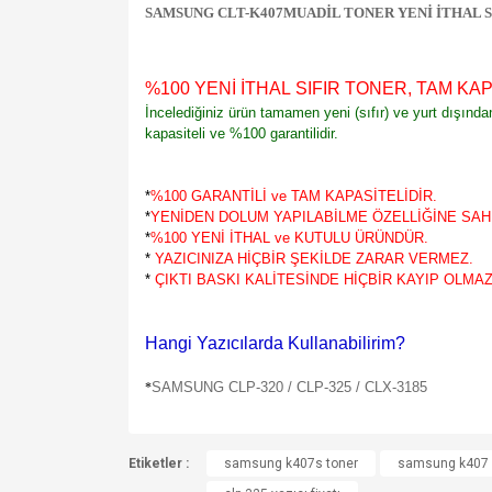
SAMSUNG CLT-K407MUADİL TONER YENİ İTHAL 
%100 YENİ İTHAL SIFIR TONER, TAM KAP
İncelediğiniz ürün tamamen yeni (sıfır) ve yurt dışınd
kapasiteli ve %100 garantilidir.
*
%100 GARANTİLİ ve TAM KAPASİTELİDİR.
*
YENİDEN DOLUM YAPILABİLME ÖZELLİĞİNE SAHİ
*
%100 YENİ İTHAL ve KUTULU ÜRÜNDÜR.
*
YAZICINIZA HİÇBİR ŞEKİLDE ZARAR VERMEZ.
*
ÇIKTI BASKI KALİTESİNDE HİÇBİR KAYIP OLMAZ
Hangi Yazıcılarda Kullanabilirim?
SAMSUNG CLP-320 / CLP-325 / CLX-3185
*
Bu ürünün fiyat bilgisi, resim, ürün açıklamalarında v
Etiketler :
Görüş ve önerileriniz için teşekkür ederiz.
samsung k407s toner
samsung k407 s