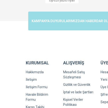
clp-325 yazıcı fiyatı
Ürün resmi kalitesiz, bozuk veya görüntülenemiyo
Ürün açıklamasında eksik bilgiler bulunuyor.
Ürün bilgilerinde hatalar bulunuyor.
KAMPANYA DUYURULARIMIZDAN HABERDAR OLMA
Ürün fiyatı diğer sitelerden daha pahalı.
Bu ürüne benzer farklı alternatifler olmalı.
KURUMSAL
ALIŞVERİŞ
ÜYE
Hakkımızda
Mesafeli Satış
Hes
Sözleşmesi
İletişim
Yeni 
Gizlilik ve Güvenlik
İletişim Formu
Üye G
İptal ve İade Şartları
Havale Bildirim
Şifr
Formu
Kişisel Veriler
Sepe
Politikası
Kargo Takibi