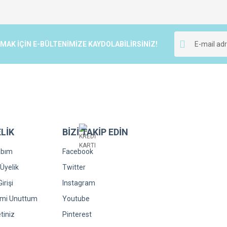
r.
Yorum Yaz
K İÇİN E-BÜLTENİMİZE KAYDOLABİLİRSİNİZ!
LİK
BİZİ TAKİP EDİN
Gönder
abım
Facebook
Üyelik
Twitter
irişi
Instagram
emi Unuttum
Youtube
tiniz
Pinterest