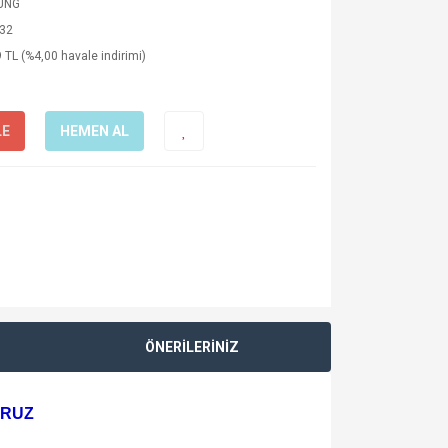
UNG
32
 TL (%4,00 havale indirimi)
LE
HEMEN AL
ÖNERİLERİNİZ
ORUZ