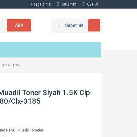
Hoşgeldiniz
Giriş Yap
Üye Ol
ARA
Sepetiniz
80/Clx-3185
uadil Toner Siyah 1.5K Clp-
180/Clx-3185
g Renkli Muadil Tonerler