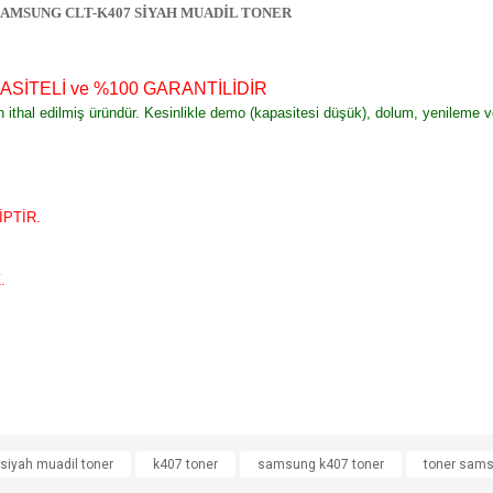
SAMSUNG CLT-K407 SİYAH MUADİL TONER
ASİTELİ ve %100 GARANTİLİDİR
an ithal edilmiş üründür. Kesinlikle demo (kapasitesi düşük), dolum, yenileme 
PTİR.
.
e diğer konularda yetersiz gördüğünüz noktaları öneri formunu kullanarak tarafımı
iyah muadil toner
k407 toner
samsung k407 toner
toner sam
Bu ürüne ilk yorumu siz yapın!