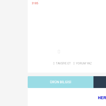
TAVSİYE ET
YORUM YAZ
ÜRÜN BİLGİSİ
HER