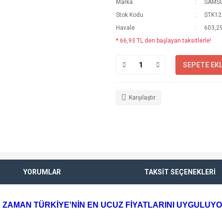
Marka
SAMS
Stok Kodu
STK12
Havale
603,29
* 66,93 TL den başlayan taksitlerle!
SEPETE EK
Karşılaştır
YORUMLAR
TAKSİT SEÇENEKLERİ
 ZAMAN TÜRKİYE'NİN EN UCUZ FİYATLARINI UYGULUY