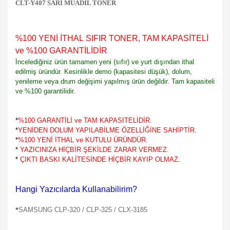
CLT-Y407 SARI MUADİL TONER
%100 YENİ İTHAL SIFIR TONER, TAM KAPASİTELİ
ve %100 GARANTİLİDİR
İncelediğiniz ürün tamamen yeni (sıfır) ve yurt dışından ithal
edilmiş üründür. Kesinlikle demo (kapasitesi düşük), dolum,
yenileme veya drum değişimi yapılmış ürün değildir. Tam kapasiteli
ve %100 garantilidir.
*
%100 GARANTİLİ ve TAM KAPASİTELİDİR.
*
YENİDEN DOLUM YAPILABİLME ÖZELLİĞİNE SAHİPTİR.
*
%100 YENİ İTHAL ve KUTULU ÜRÜNDÜR.
*
YAZICINIZA HİÇBİR ŞEKİLDE ZARAR VERMEZ.
*
ÇIKTI BASKI KALİTESİNDE HİÇBİR KAYIP OLMAZ.
Hangi Yazıcılarda Kullanabilirim?
SAMSUNG CLP-320 / CLP-325 / CLX-3185
*