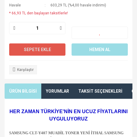
Havale
603,29 TL (%4,00 havale indirimi)
* 66,93 TL den başlayan taksitlerle!
SEPETE EKLE
HEMEN AL
Karşılaştır
ÜRÜN BİLGİSİ
YORUMLAR
TAKSİT SEÇENEKLERİ
ÖN
HER ZAMAN TÜRKİYE'NİN EN UCUZ FİYATLARINI
UYGULUYORUZ
SAMSUNG CLT-Y407 MUADİL TONER YENİ İTHAL SAMSUNG