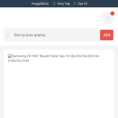
Hoşgeldiniz
Giriş Yap
Üye Ol
ARA