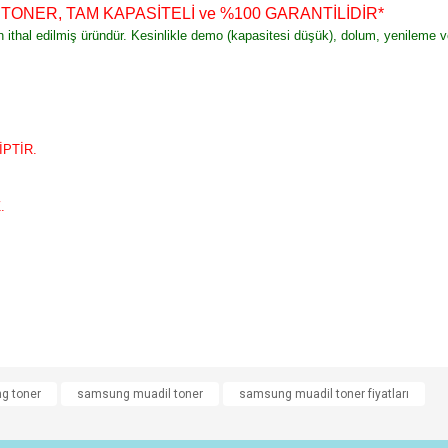
R TONER, TAM KAPASİTELİ ve %100 GARANTİLİDİR
*
an ithal edilmiş üründür. Kesinlikle demo (kapasitesi düşük), dolum, yenileme 
PTİR.
.
e diğer konularda yetersiz gördüğünüz noktaları öneri formunu kullanarak tarafımı
g toner
samsung muadil toner
samsung muadil toner fiyatları
Bu ürüne ilk yorumu siz yapın!
r.