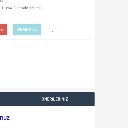
97
 TL (%4,00 havale indirimi)
LE
HEMEN AL
ÖNERİLERİNİZ
ORUZ