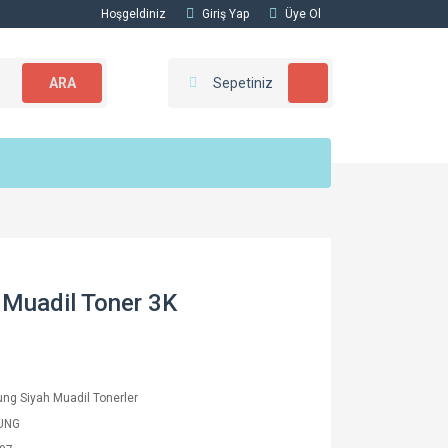
Hoşgeldiniz
Giriş Yap
Üye Ol
ARA
Sepetiniz
Muadil Toner 3K
g Siyah Muadil Tonerler
UNG