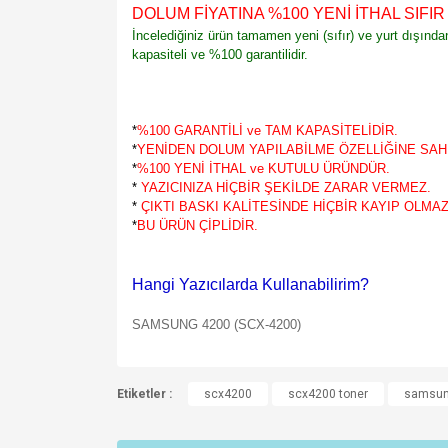
DOLUM FİYATINA %100 YENİ İTHAL SIFI
İncelediğiniz ürün tamamen yeni (sıfır) ve yurt dışınd
kapasiteli ve %100 garantilidir.
*
%100 GARANTİLİ ve TAM KAPASİTELİDİR.
*
YENİDEN DOLUM YAPILABİLME ÖZELLİĞİNE SAHİ
*
%100 YENİ İTHAL ve KUTULU ÜRÜNDÜR.
*
YAZICINIZA HİÇBİR ŞEKİLDE ZARAR VERMEZ.
*
ÇIKTI BASKI KALİTESİNDE HİÇBİR KAYIP OLMAZ
*
BU ÜRÜN ÇİPLİDİR.
Hangi Yazıcılarda Kullanabilirim?
SAMSUNG 4200 (SCX-4200)
Bu ürünün fiyat bilgisi, resim, ürün açıklamalarında v
Etiketler :
Görüş ve önerileriniz için teşekkür ederiz.
scx4200
scx4200 toner
samsun
Ürün resmi kalitesiz, bozuk veya görüntülenemiyo