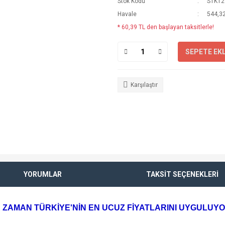
Stok Kodu
STK12
Havale
544,32
* 60,39 TL den başlayan taksitlerle!
SEPETE EK
Karşılaştır
YORUMLAR
TAKSİT SEÇENEKLERİ
 ZAMAN TÜRKİYE'NİN EN UCUZ FİYATLARINI UYGULUY