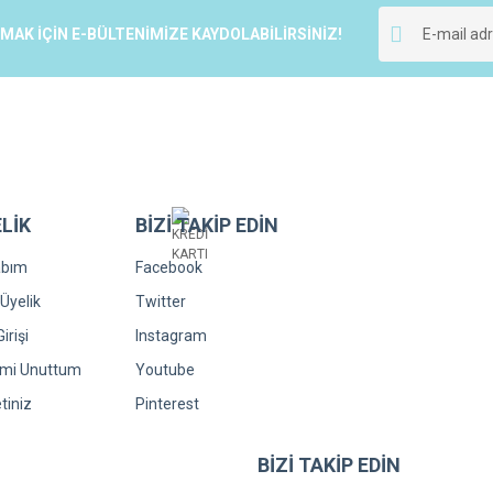
Yorum Yaz
K İÇİN E-BÜLTENİMİZE KAYDOLABİLİRSİNİZ!
LİK
BİZİ TAKİP EDİN
Gönder
abım
Facebook
Üyelik
Twitter
irişi
Instagram
emi Unuttum
Youtube
tiniz
Pinterest
BİZİ TAKİP EDİN