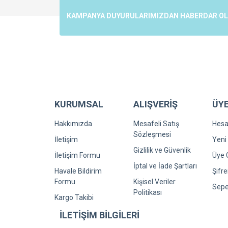
Ürün açıklamasında eksik bilgiler bulunuyor.
KAMPANYA DUYURULARIMIZDAN HABERDAR OLMA
Ürün bilgilerinde hatalar bulunuyor.
Ürün fiyatı diğer sitelerden daha pahalı.
Bu ürüne benzer farklı alternatifler olmalı.
KURUMSAL
ALIŞVERİŞ
ÜYE
Hakkımızda
Mesafeli Satış
Hes
Sözleşmesi
İletişim
Yeni 
Gizlilik ve Güvenlik
İletişim Formu
Üye G
İptal ve İade Şartları
Havale Bildirim
Şifr
Formu
Kişisel Veriler
Sepe
Politikası
Kargo Takibi
İLETİŞİM BİLGİLERİ