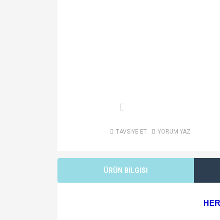
TAVSİYE ET
YORUM YAZ
ÜRÜN BİLGİSİ
HER