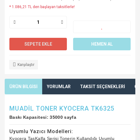
* 1.086,21 TL den başlayan taksitlerle!
SEPETE EKLE
HEMEN AL
Karşılaştır
ÜRÜN BİLGİSİ
YORUMLAR
TAKSİT SEÇENEKLERİ
ÖN
MUADİL TONER KYOCERA TK6325
Baskı Kapasitesi: 35000 sayfa
Uyumlu Yazıcı Modelleri:
Kyocera TasKalfa Serisi Tonerin Kullandığı Uyumlu