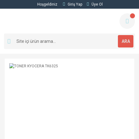
Hoşgeldiniz
Giriş Yap
Üye Ol
ARA