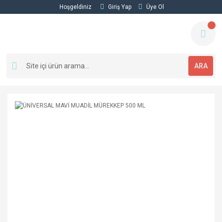
Hoşgeldiniz
Giriş Yap
Üye Ol
ARA