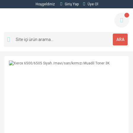
Hoşgeldiniz
Giriş Yap
Üye Ol
ARA