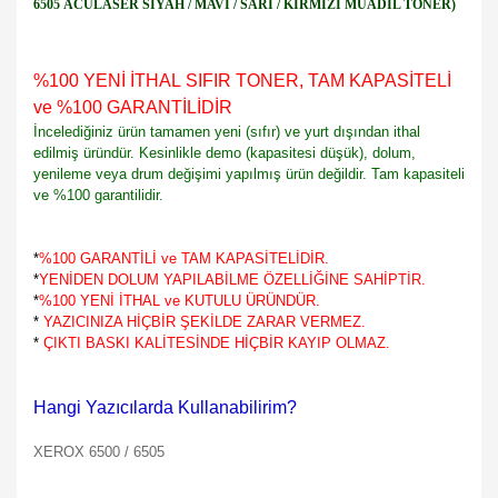
6505 ACULASER SİYAH / MAVİ / SARI / KIRMIZI MUADİL TONER)
%100 YENİ İTHAL SIFIR TONER, TAM KAPASİTELİ
ve %100 GARANTİLİDİR
İncelediğiniz ürün tamamen yeni (sıfır) ve yurt dışından ithal
edilmiş üründür. Kesinlikle demo (kapasitesi düşük), dolum,
yenileme veya drum değişimi yapılmış ürün değildir. Tam kapasiteli
ve %100 garantilidir.
*
%100 GARANTİLİ ve TAM KAPASİTELİDİR.
*
YENİDEN DOLUM YAPILABİLME ÖZELLİĞİNE SAHİPTİR.
*
%100 YENİ İTHAL ve KUTULU ÜRÜNDÜR.
*
YAZICINIZA HİÇBİR ŞEKİLDE ZARAR VERMEZ.
*
ÇIKTI BASKI KALİTESİNDE HİÇBİR KAYIP OLMAZ.
Hangi Yazıcılarda Kullanabilirim?
XEROX 6500 / 6505