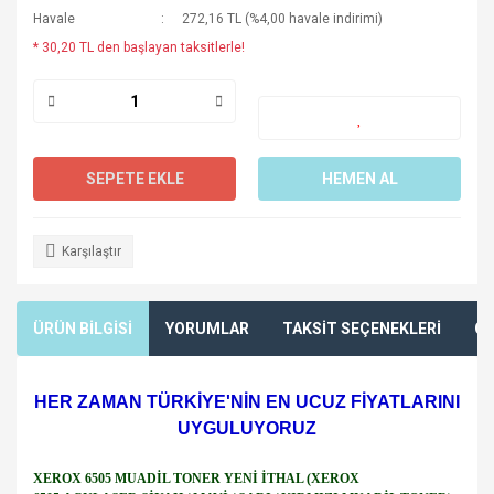
Havale
272,16 TL (%4,00 havale indirimi)
* 30,20 TL den başlayan taksitlerle!
SEPETE EKLE
HEMEN AL
Karşılaştır
ÜRÜN BİLGİSİ
YORUMLAR
TAKSİT SEÇENEKLERİ
ÖN
HER ZAMAN TÜRKİYE'NİN EN UCUZ FİYATLARINI
UYGULUYORUZ
XEROX 6505 MUADİL TONER YENİ İTHAL (XEROX