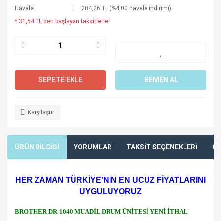
Havale
284,26 TL (%4,00 havale indirimi)
* 31,54 TL den başlayan taksitlerle!
SEPETE EKLE
HEMEN AL
Karşılaştır
ÜRÜN BİLGİSİ
YORUMLAR
TAKSİT SEÇENEKLERİ
ÖN
HER ZAMAN TÜRKİYE'NİN EN UCUZ FİYATLARINI
UYGULUYORUZ
BROTHER DR-1040 MUADİL DRUM ÜNİTESİ YENİ İTHAL