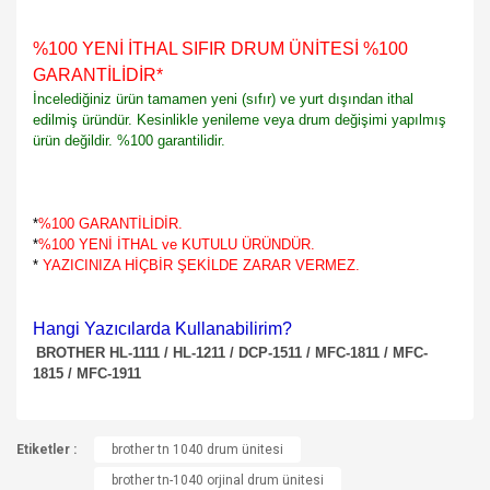
%100 YENİ İTHAL SIFIR DRUM ÜNİTESİ %100
GARANTİLİDİR
*
İncelediğiniz ürün tamamen yeni (sıfır) ve yurt dışından ithal
edilmiş üründür. Kesinlikle yenileme veya drum değişimi yapılmış
ürün değildir. %100 garantilidir.
*
%100 GARANTİLİDİR.
*
%100 YENİ İTHAL ve KUTULU ÜRÜNDÜR.
*
YAZICINIZA HİÇBİR ŞEKİLDE ZARAR VERMEZ.
Hangi Yazıcılarda Kullanabilirim?
BROTHER HL-1111 / HL-1211 / DCP-1511 / MFC-1811 / MFC-
1815 / MFC-1911
Bu ürünün fiyat bilgisi, resim, ürün açıklamalarında ve diğer
Etiketler :
konularda yetersiz gördüğünüz noktaları öneri formunu
brother tn 1040 drum ünitesi
Bu ürüne ilk yorumu siz yapın!
kullanarak tarafımıza iletebilirsiniz.
brother tn-1040 orjinal drum ünitesi