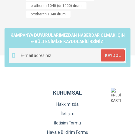
Görüş ve önerileriniz için teşekkür ederiz.
brother tn-1040 (dr-1000) drum
Yorum Yaz
brother tn 1040 drum
Ürün resmi kalitesiz, bozuk veya görüntülenemiyor.
Ürün açıklamasında eksik bilgiler bulunuyor.
Ürün bilgilerinde hatalar bulunuyor.
KAMPANYA DUYURULARIMIZDAN HABERDAR OLMAK İÇİN
Ürün fiyatı diğer sitelerden daha pahalı.
E-BÜLTENİMİZE KAYDOLABİLİRSİNİZ!
Bu ürüne benzer farklı alternatifler olmalı.
KAYDOL
Gönder
KURUMSAL
Hakkımızda
İletişim
İletişim Formu
Havale Bildirim Formu