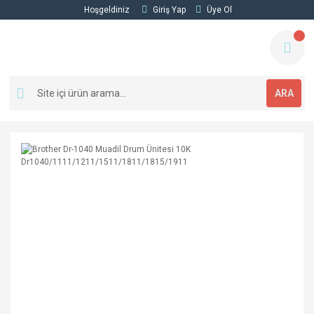
Hoşgeldiniz
Giriş Yap
Üye Ol
ARA