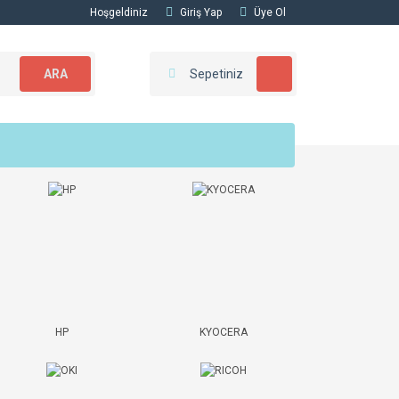
Hoşgeldiniz
Giriş Yap
Üye Ol
ARA
Sepetiniz
HP
KYOCERA