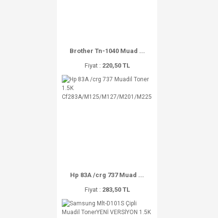
Brother Tn-1040 Muad ...
Fiyat :
220,50 TL
Hp 83A /crg 737 Muad ...
Fiyat :
283,50 TL