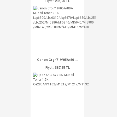
Fiyat :
236,25 TL
Canon Crg-719/05A/80 ...
Fiyat :
387,45 TL