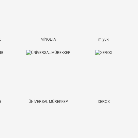
K
MİNOLTA
miyuki
G
ÜNİVERSAL MÜREKKEP
XEROX