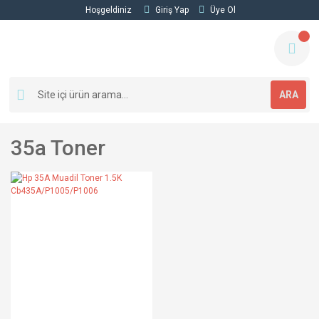
Hoşgeldiniz
Giriş Yap
Üye Ol
ARA
35a Toner