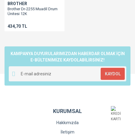
BROTHER
Brother Dr-2255 Muadil Drum
Ünitesi 12K
Dr2255/2060/2260/2280/Hl2130/7055/7360
434,70 TL
KAMPANYA DUYURULARIMIZDAN HABERDAR OLMAK İÇİN
E-BÜLTENİMİZE KAYDOLABİLİRSİNİZ!
KAYDOL
KURUMSAL
Hakkımızda
İletişim