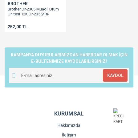
BROTHER
Brother Dr-2305 Muadil Drum
Ünitesi 12K Dr-2355/Tn-
2305/Tn-
2355/2700/2720/2520/2540/2500/2365
252,00 TL
KAMPANYA DUYURULARIMIZDAN HABERDAR OLMAK İÇİN
E-BÜLTENİMİZE KAYDOLABİLİRSİNİZ!
KAYDOL
KURUMSAL
Hakkımızda
İletişim