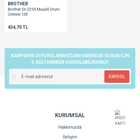
BROTHER
Brother Dr-2255 Muadil Drum
Ünitesi 12K
Dr2255/2060/2260/2280/Hl2130/7055/7360
434,70 TL
KAMPANYA DUYURULARIMIZDAN HABERDAR OLMAK İÇİN
E-BÜLTENİMİZE KAYDOLABİLİRSİNİZ!
KAYDOL
KURUMSAL
Hakkımızda
İletişim