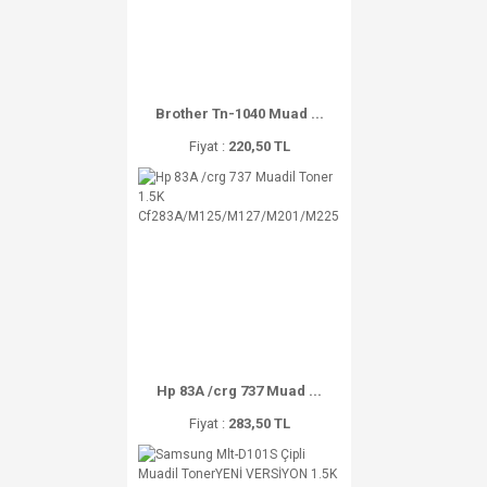
Brother Tn-1040 Muad ...
Fiyat :
220,50 TL
Hp 83A /crg 737 Muad ...
Fiyat :
283,50 TL