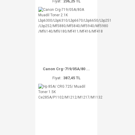
Fiyat :
236,25 TL
Canon Crg-719/05A/80 ...
Fiyat :
387,45 TL