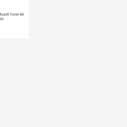
uadil Toner 6K
60
L