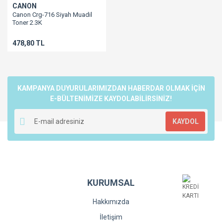
CANON
Canon Crg-716 Siyah Muadil
Toner 2.3K
Lbp5050/Mf8030/Mf8040/Mf8050/Mf8080
478,80 TL
KAMPANYA DUYURULARIMIZDAN HABERDAR OLMAK İÇİN
E-BÜLTENİMİZE KAYDOLABİLİRSİNİZ!
KAYDOL
KURUMSAL
Hakkımızda
İletişim