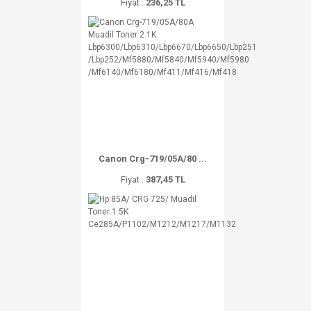
Fiyat :
236,25 TL
Canon Crg-719/05A/80 ...
Fiyat :
387,45 TL