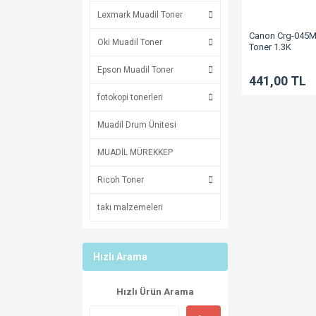
Lexmark Muadil Toner
Canon Crg-045M 
Oki Muadil Toner
Toner 1.3K
Mf631/Mf632/M
Epson Muadil Toner
441,00 TL
fotokopi tonerleri
Muadil Drum Ünitesi
MUADİL MÜREKKEP
Ricoh Toner
takı malzemeleri
Hızlı Arama
Hızlı Ürün Arama