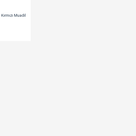
Kırmızı Muadil
f633/Mf634/Mf635/Lbp611/Lbp612/Lbp613