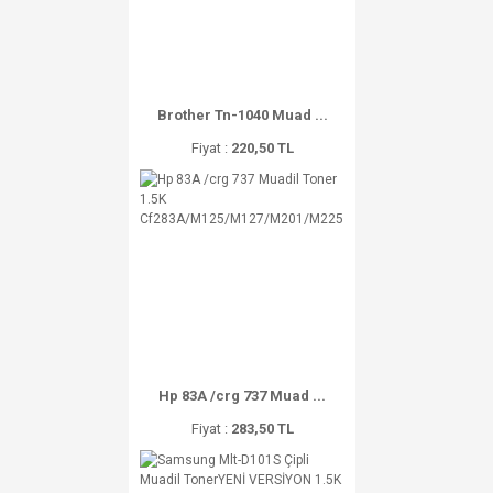
Brother Tn-1040 Muad ...
Fiyat :
220,50 TL
Hp 83A /crg 737 Muad ...
Fiyat :
283,50 TL