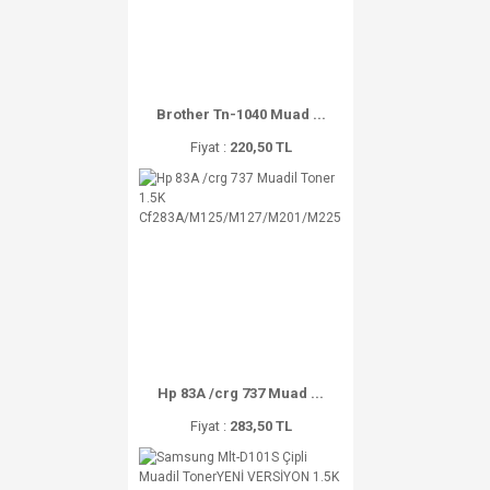
Brother Tn-1040 Muad ...
Fiyat :
220,50 TL
Hp 83A /crg 737 Muad ...
Fiyat :
283,50 TL