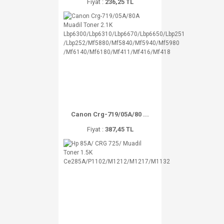
Fiyat :
236,25 TL
Canon Crg-719/05A/80 ...
Fiyat :
387,45 TL