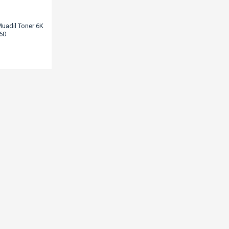
uadil Toner 6K
60
L