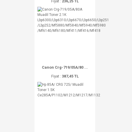
Fiyat :
236,25 TL
Canon Crg-719/05A/80 ...
Fiyat :
387,45 TL