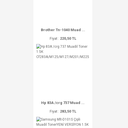
Brother Tn-1040 Muad ...
Fiyat :
220,50 TL
Hp 83A /crg 737 Muad ...
Fiyat :
283,50 TL