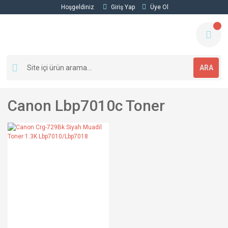
Hoşgeldiniz
Giriş Yap
Üye Ol
ARA
Canon Lbp7010c Toner