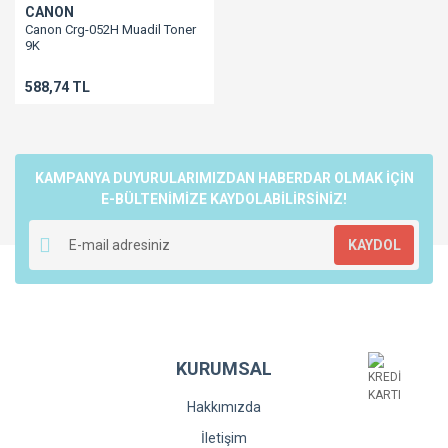
CANON
Canon Crg-052H Muadil Toner
9K
Lbp212/Lbp214/Lbp215/Mf421/Mf426/Mf428
588,74 TL
KAMPANYA DUYURULARIMIZDAN HABERDAR OLMAK İÇİN
E-BÜLTENİMİZE KAYDOLABİLİRSİNİZ!
KAYDOL
KURUMSAL
Hakkımızda
İletişim