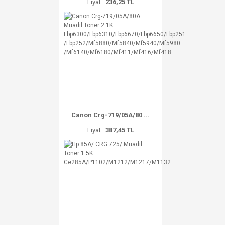
Fiyat :
236,25 TL
Canon Crg-719/05A/80 ...
Fiyat :
387,45 TL