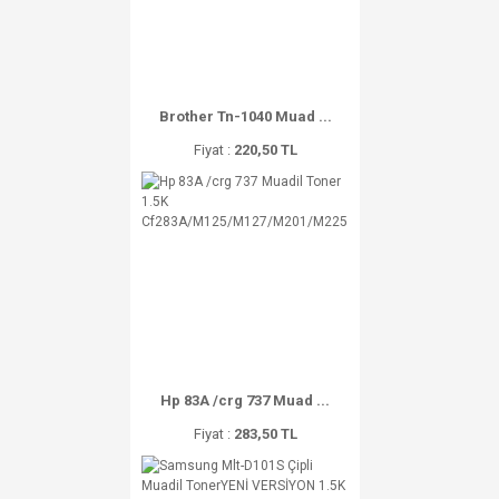
Brother Tn-1040 Muad ...
Fiyat :
220,50 TL
Hp 83A /crg 737 Muad ...
Fiyat :
283,50 TL