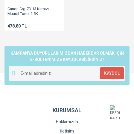
Canon Crg-731M Kırmızı
Muadil Toner 1.5K
LBP7100/LBP7110/MF8230/MF8280/MF623/MF628
478,80 TL
KAMPANYA DUYURULARIMIZDAN HABERDAR OLMAK İÇİN
E-BÜLTENİMİZE KAYDOLABİLİRSİNİZ!
KAYDOL
KURUMSAL
Hakkımızda
İletişim