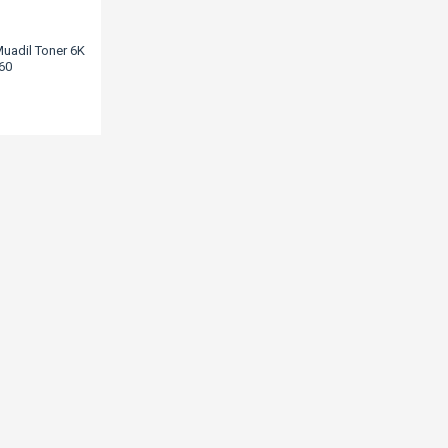
uadil Toner 6K
60
L