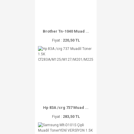
Brother Tn-1040 Muad ...
Fiyat :
220,50 TL
Hp 83A /crg 737 Muad ...
Fiyat :
283,50 TL