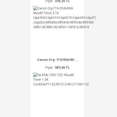
Fiyat :
236,25 TL
Canon Crg-719/05A/80 ...
Fiyat :
387,45 TL