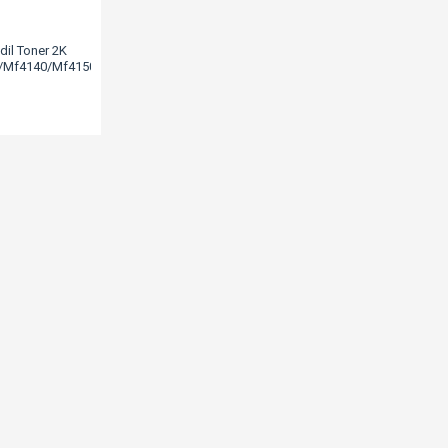
il Toner 2K
/Mf4140/Mf4150/Mf4270/Mf4320/Mf4350/Mf4370/Mf4330/Mf4660/Mf4690