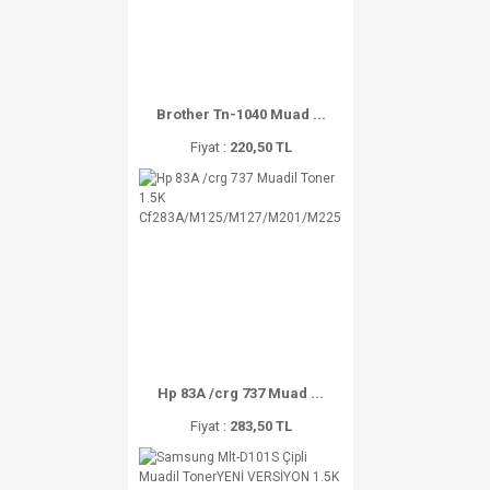
Brother Tn-1040 Muad ...
Fiyat :
220,50 TL
Hp 83A /crg 737 Muad ...
Fiyat :
283,50 TL