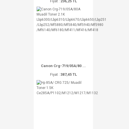
Fiyat :
236,25 TL
Canon Crg-719/05A/80 ...
Fiyat :
387,45 TL