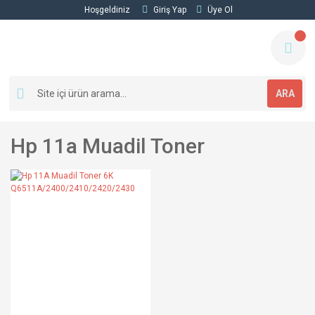
Hoşgeldiniz
Giriş Yap
Üye Ol
ARA
Hp 11a Muadil Toner