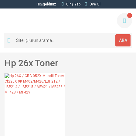
Hoşgeldiniz
Giriş Yap
Üye Ol
ARA
Hp 26x Toner