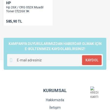
HP
Hp 26X / CRG 052X Muadil
Toner Cf226X 9K
M402/M426/LBP212 / LBP214 /
LBP215 / MF421 / MF426 /
585,90 TL
MF428 / MF429
KAMPANYA DUYURULARIMIZDAN HABERDAR OLMAK İÇİN
E-BÜLTENİMİZE KAYDOLABİLİRSİNİZ!
KAYDOL
KURUMSAL
Hakkımızda
İletişim