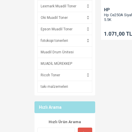
Lexmark Muadil Toner
HP
Hp Ce250A Siyah
Oki Muadil Toner
5.5K
504A/Cm3530/C
723Bk/Lbp5460
Epson Muadil Toner
1.071,00 T
fotokopi tonerleri
Muadil Drum Ünitesi
MUADİL MÜREKKEP
Ricoh Toner
takı malzemeleri
Hızlı Arama
Hızlı Ürün Arama