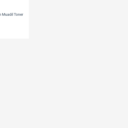
 Muadil Toner
p3525/Crg-
/Lbp7750
L