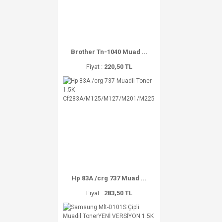
Brother Tn-1040 Muad ...
Fiyat :
220,50 TL
Hp 83A /crg 737 Muad ...
Fiyat :
283,50 TL