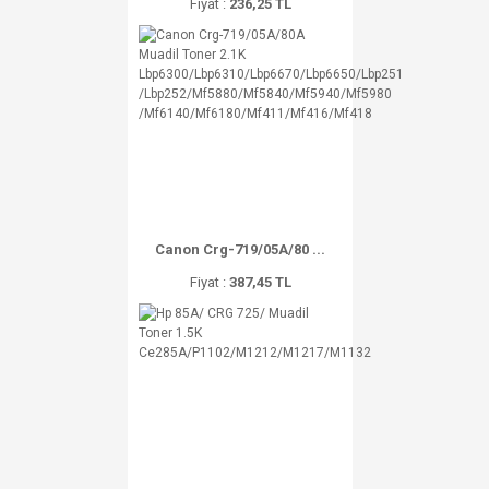
Fiyat :
236,25 TL
Canon Crg-719/05A/80 ...
Fiyat :
387,45 TL