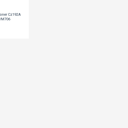
Toner Cz192A
/M706
L