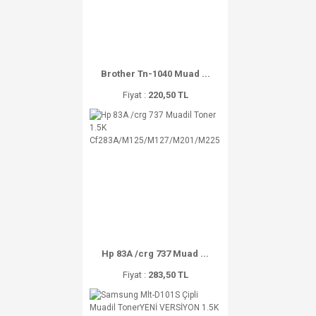
Brother Tn-1040 Muad ...
Fiyat :
220,50 TL
Hp 83A /crg 737 Muad ...
Fiyat :
283,50 TL