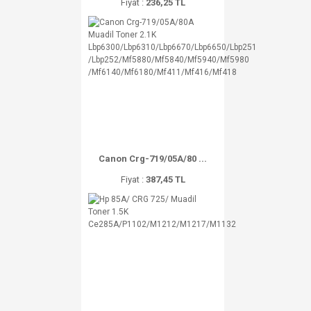
Fiyat :
236,25 TL
Canon Crg-719/05A/80 ...
Fiyat :
387,45 TL