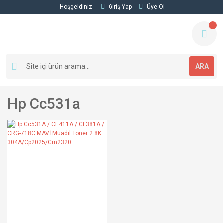
Hoşgeldiniz
Giriş Yap
Üye Ol
ARA
Hp Cc531a