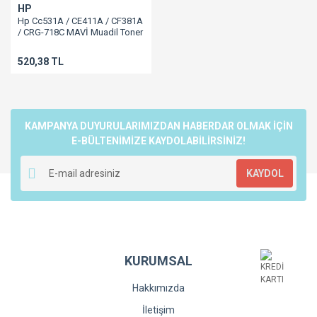
HP
Hp Cc531A / CE411A / CF381A
/ CRG-718C MAVİ Muadil Toner
2.8K 304A/Cp2025/Cm2320
520,38 TL
KAMPANYA DUYURULARIMIZDAN HABERDAR OLMAK İÇİN
E-BÜLTENİMİZE KAYDOLABİLİRSİNİZ!
KAYDOL
KURUMSAL
Hakkımızda
İletişim