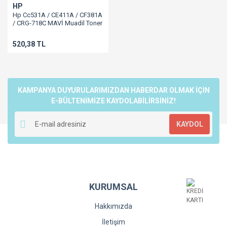
HP
Hp Cc531A / CE411A / CF381A
/ CRG-718C MAVİ Muadil Toner
2.8K 304A/Cp2025/Cm2320
520,38 TL
KAMPANYA DUYURULARIMIZDAN HABERDAR OLMAK İÇİN
E-BÜLTENİMİZE KAYDOLABİLİRSİNİZ!
KAYDOL
KURUMSAL
Hakkımızda
İletişim