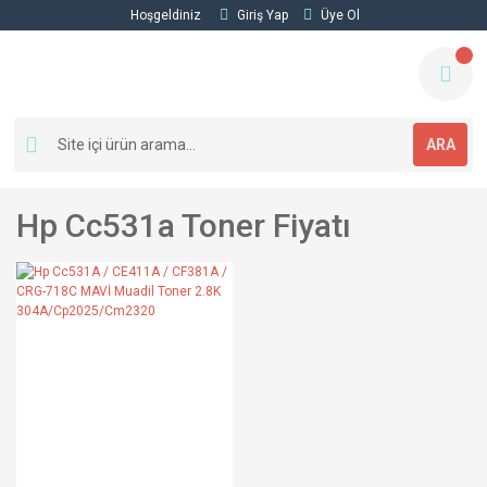
Hoşgeldiniz
Giriş Yap
Üye Ol
ARA
Hp Cc531a Toner Fiyatı